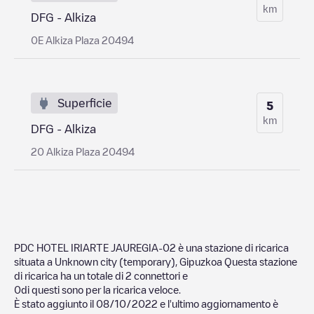
km
DFG - Alkiza
0E Alkiza Plaza 20494
Superficie
5
km
DFG - Alkiza
20 Alkiza Plaza 20494
PDC HOTEL IRIARTE JAUREGIA-02
è una stazione di ricarica
situata a
Unknown city (temporary)
,
Gipuzkoa
Questa stazione
di ricarica ha un totale di
2
connettori e
0
di questi sono per la ricarica veloce.
È stato aggiunto il
08/10/2022
e l'ultimo aggiornamento è