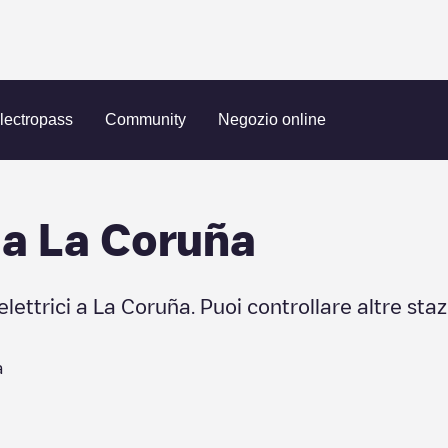
lectropass
Community
Negozio online
 a
La Coruña
elettrici a
La Coruña
. Puoi controllare altre staz
a