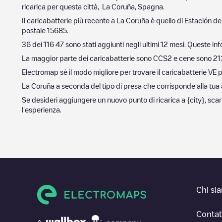
ricarica per questa città,
La Coruña
,
Spagna
.
Il caricabatterie più recente a
La Coruña
è quello di
Estación de
postale
15685
.
36
dei
116
47
sono stati aggiunti negli ultimi 12 mesi. Queste inf
La maggior parte dei caricabatterie sono
CCS2
e cene sono
21
Electromap sè il modo migliore per trovare il caricabatterie VE p
La Coruña
a seconda del tipo di presa che corrisponde alla tua au
Se desideri aggiungere un nuovo punto di ricarica a
{city}
, sca
l'esperienza.
Chi si
Contat