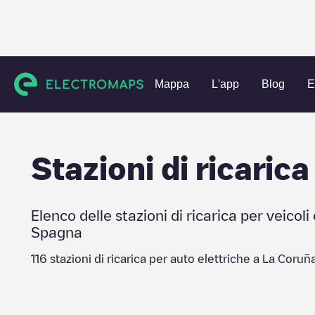
Charging stations
Spagna
La Coruña
Mappa
L'app
Blog
E
Stazioni di ricarica
Elenco delle stazioni di ricarica per veicoli 
Spagna
116
stazioni di ricarica per auto elettriche a
La Coruñ