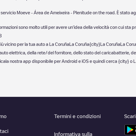
 servicio Moeve - Área de Ameixeira - Plenitude on the road
. È stato a
ormazioni sono molto utili per avere un'idea della velocità con cui sta pr
3
iù vicino per la tua auto a
La Coruña
La Coruña
{city}
La Coruña
La Coru
to elettrica, della rete/del fornitore, dello stato del caricabatterie, de
ricala nostra app disponibile per Android e iOS e quindi cerca
{city}
o
L
amo
Termini e condizioni
Scar
taci
Informativa sulla