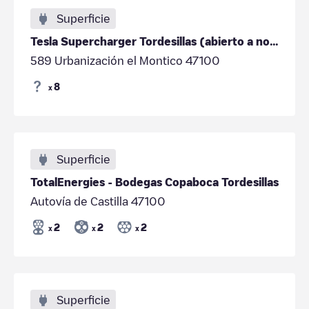
Superficie
Tesla Supercharger Tordesillas (abierto a no Teslas)
589 Urbanización el Montico 47100
8
x
Superficie
TotalEnergies - Bodegas Copaboca Tordesillas
Autovía de Castilla 47100
2
2
2
x
x
x
Superficie