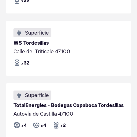
32
x
Superficie
WS Tordesillas
Calle del Triticale 47100
32
x
Superficie
TotalEnergies - Bodegas Copaboca Tordesillas
Autovía de Castilla 47100
4
4
2
x
x
x