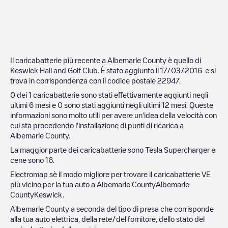
Il caricabatterie più recente a
Albemarle County
è quello di
Keswick Hall and Golf Club
. È stato aggiunto il
17/03/2016
e si
trova in corrispondenza con il codice postale
22947
.
0
dei
1
caricabatterie sono stati effettivamente aggiunti negli
ultimi 6 mesi e
0
sono stati aggiunti negli ultimi 12 mesi. Queste
informazioni sono molto utili per avere un'idea della velocità con
cui sta procedendo l'installazione di punti di ricarica a
Albemarle County
.
La maggior parte dei caricabatterie sono
Tesla Supercharger
e
cene sono
16
.
Electromap sè il modo migliore per trovare il caricabatterie VE
più vicino per la tua auto a
Albemarle County
Albemarle
County
Keswick
.
Albemarle County
a seconda del tipo di presa che corrisponde
alla tua auto elettrica, della rete/del fornitore, dello stato del