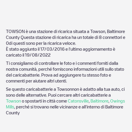
TOWSON
è una stazione di ricarica situata a
Towson
,
Baltimore
County
Questa stazione di ricarica ha un totale di
8
connettori e
0
di questi sono per la ricarica veloce.
È stato aggiunto il
17/03/2016
e l'ultimo aggiornamento è
caricato il
19/08/2022
Ti consigliamo di controllare le foto e i commenti forniti dalla
nostra comunità, perché forniscono informazioni utili sullo stato
del caricabatterie. Prova ad aggiungere tu stesso foto e
commenti per aiutare altri utenti.
Se questo caricabatterie a
Towson
non è adatto alla tua auto, ci
sono delle alternative. Puoi cercare altri caricabatterie a
Towson
o spostarti in città come
Catonsville
,
Baltimore
,
Owings
Mills
, perché si trovano nelle vicinanze e all'interno di
Baltimore
County