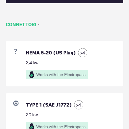
·
CONNETTORI
NEMA 5-20 (US Plug)
x
4
2,4
kw
Works with the Electropass
TYPE 1 (SAE J1772)
x
4
20
kw
Works with the Electropass