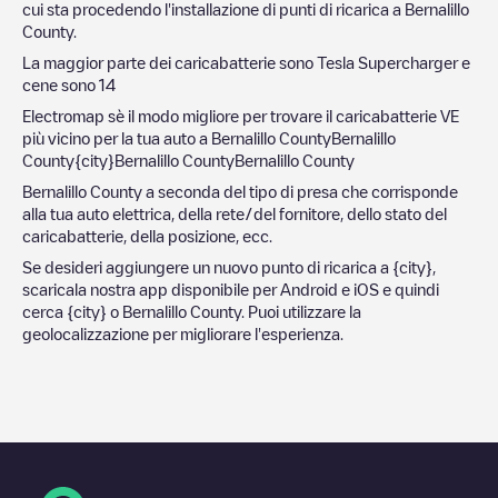
cui sta procedendo l'installazione di punti di ricarica a
Bernalillo
County
.
La maggior parte dei caricabatterie sono
Tesla Supercharger
e
cene sono
14
Electromap sè il modo migliore per trovare il caricabatterie VE
più vicino per la tua auto a
Bernalillo County
Bernalillo
County
{city}
Bernalillo County
Bernalillo County
Bernalillo County
a seconda del tipo di presa che corrisponde
alla tua auto elettrica, della rete/del fornitore, dello stato del
caricabatterie, della posizione, ecc.
Se desideri aggiungere un nuovo punto di ricarica a
{city}
,
scaricala nostra app disponibile per Android e iOS e quindi
cerca
{city}
o
Bernalillo County
. Puoi utilizzare la
geolocalizzazione per migliorare l'esperienza.