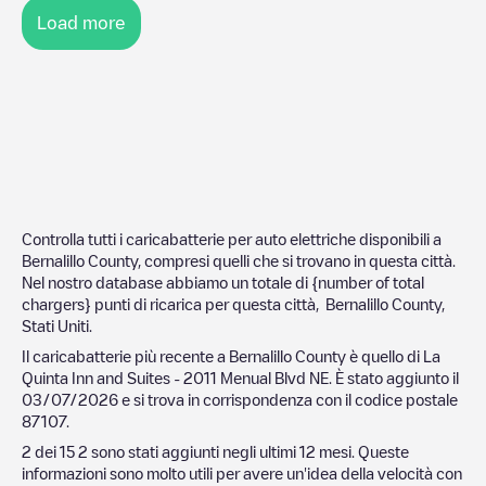
Load more
Controlla tutti i caricabatterie per auto elettriche disponibili a
Bernalillo County
, compresi quelli che si trovano in questa città.
Nel nostro database abbiamo un totale di {number of total
chargers} punti di ricarica per questa città,
Bernalillo County
,
Stati Uniti
.
Il caricabatterie più recente a
Bernalillo County
è quello di
La
Quinta Inn and Suites - 2011 Menual Blvd NE
. È stato aggiunto il
03/07/2026
e si trova in corrispondenza con il codice postale
87107
.
2
dei
15
2
sono stati aggiunti negli ultimi 12 mesi. Queste
informazioni sono molto utili per avere un'idea della velocità con