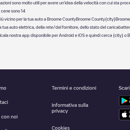
azioni sono molto utili per avere un'idea della velocità con cui sta proce
 cene sono
14
iù vicino per la tua auto a
Broome County
Broome County
{city}
Broome
ua auto elettrica, della rete/del fornitore, dello stato del caricabatteri
ricala nostra app disponibile per Android e iOS e quindi cerca
{city}
o
B
amo
Termini e condizioni
Scar
taci
Informativa sulla
privacy
 con noi
Cookies