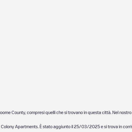
roome County
, compresi quelli che si trovano in questa città. Nel nos
e Colony Apartments
. È stato aggiunto il
25/03/2025
e si trova in cor