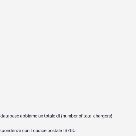
tro database abbiamo un totale di {number of total chargers}
rispondenza con il codice postale
13760
.