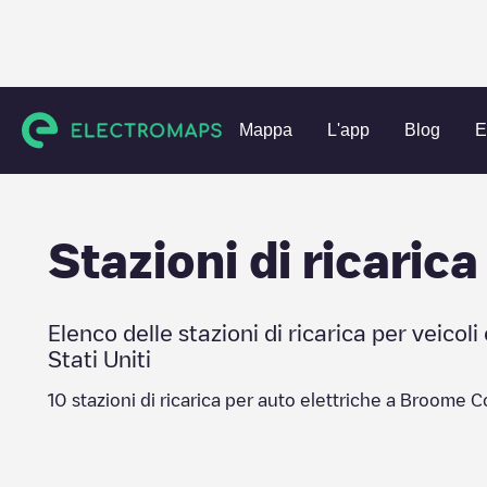
Charging stations
Stati Uniti
Broome County
Mappa
L'app
Blog
E
Stazioni di ricarica
Elenco delle stazioni di ricarica per veicoli 
Stati Uniti
10
stazioni di ricarica per auto elettriche a
Broome C