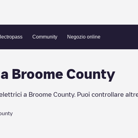
lectropass
Community
Negozio online
 a
Broome County
elettrici a
Broome County
. Puoi controllare altr
ounty