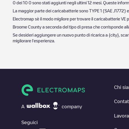
0
dei
10
0
sono stati aggiunti negli ultimi 12 mesi. Queste inform
La maggior parte dei caricabatterie sono
TYPE 1 (SAE J1772)
e
Electromap sè il modo migliore per trovare il caricabatterie VE p
Broome County
a seconda del tipo di presa che corrisponde alla t
Se desideri aggiungere un nuovo punto di ricarica a
{city}
, sca
migliorare l'esperienza.
Chi si
Contat
A
company
Lavora
Seguici