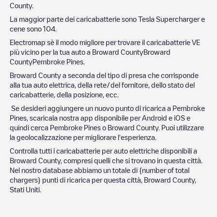
County
.
La maggior parte dei caricabatterie sono
Tesla Supercharger
e
cene sono
104
.
Electromap sè il modo migliore per trovare il caricabatterie VE
più vicino per la tua auto a
Broward County
Broward
County
Pembroke Pines
.
Broward County
a seconda del tipo di presa che corrisponde
alla tua auto elettrica, della rete/del fornitore, dello stato del
caricabatterie, della posizione, ecc.
Se desideri aggiungere un nuovo punto di ricarica a
Pembroke
Pines
, scaricala nostra app disponibile per Android e iOS e
quindi cerca
Pembroke Pines
o
Broward County
. Puoi utilizzare
la geolocalizzazione per migliorare l'esperienza.
Controlla tutti i caricabatterie per auto elettriche disponibili a
Broward County
, compresi quelli che si trovano in questa città.
Nel nostro database abbiamo un totale di
{number of total
chargers} punti di ricarica per questa città,
Broward County
,
Stati Uniti
.