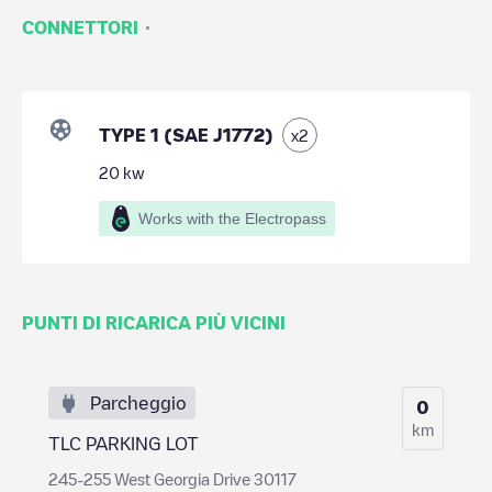
·
CONNETTORI
TYPE 1 (SAE J1772)
x
2
20
kw
Works with the Electropass
PUNTI DI RICARICA PIÙ VICINI
Parcheggio
0
km
TLC PARKING LOT
245-255 West Georgia Drive 30117