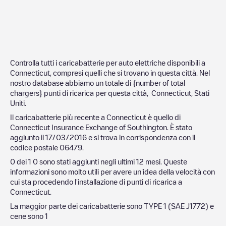
Controlla tutti i caricabatterie per auto elettriche disponibili a
Connecticut
, compresi quelli che si trovano in questa città. Nel
nostro database abbiamo un totale di {number of total
chargers} punti di ricarica per questa città,
Connecticut
,
Stati
Uniti
.
Il caricabatterie più recente a
Connecticut
è quello di
Connecticut Insurance Exchange of Southington
. È stato
aggiunto il
17/03/2016
e si trova in corrispondenza con il
codice postale
06479
.
0
dei
1
0
sono stati aggiunti negli ultimi 12 mesi. Queste
informazioni sono molto utili per avere un'idea della velocità con
cui sta procedendo l'installazione di punti di ricarica a
Connecticut
.
La maggior parte dei caricabatterie sono
TYPE 1 (SAE J1772)
e
cene sono
1