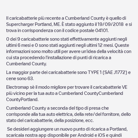
Il caricabatterie più recente a
Cumberland County
è quello di
Supercharger Portland, ME
. È stato aggiunto il
19/09/2018
e si
trova in corrispondenza con il codice postale
04101
.
0
dei
9
caricabatterie sono stati effettivamente aggiunti negli
ultimi 6 mesi e
0
sono stati aggiunti negli ultimi 12 mesi. Queste
informazioni sono molto utili per avere un'idea della velocità con
cui sta procedendo l'installazione di punti di ricarica a
Cumberland County
.
La maggior parte dei caricabatterie sono
TYPE 1 (SAE J1772)
e
cene sono
63
.
Electromap sè il modo migliore per trovare il caricabatterie VE
più vicino per la tua auto a
Cumberland County
Cumberland
County
Portland
.
Cumberland County
a seconda del tipo di presa che
corrisponde alla tua auto elettrica, della rete/del fornitore, dello
stato del caricabatterie, della posizione, ecc.
Se desideri aggiungere un nuovo punto di ricarica a
Portland
,
scaricala nostra app disponibile per Android e iOS e quindi