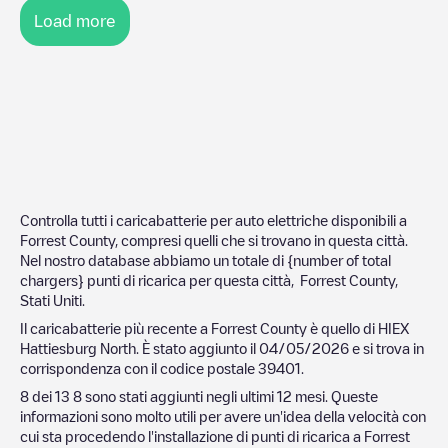
Load more
Controlla tutti i caricabatterie per auto elettriche disponibili a
Forrest County
, compresi quelli che si trovano in questa città.
Nel nostro database abbiamo un totale di {number of total
chargers} punti di ricarica per questa città,
Forrest County
,
Stati Uniti
.
Il caricabatterie più recente a
Forrest County
è quello di
HIEX
Hattiesburg North
. È stato aggiunto il
04/05/2026
e si trova in
corrispondenza con il codice postale
39401
.
8
dei
13
8
sono stati aggiunti negli ultimi 12 mesi. Queste
informazioni sono molto utili per avere un'idea della velocità con
cui sta procedendo l'installazione di punti di ricarica a
Forrest