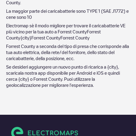
County
.
La maggior parte dei caricabatterie sono
TYPE 1 (SAE J1772)
e
cene sono
10
Electromap sè il modo migliore per trovare il caricabatterie VE
più vicino per la tua auto a
Forrest County
Forrest
County
{city}
Forrest County
Forrest County
Forrest County
a seconda del tipo di presa che corrisponde alla
tua auto elettrica, della rete/del fornitore, dello stato del
caricabatterie, della posizione, ecc.
Se desideri aggiungere un nuovo punto di ricarica a
{city}
,
scaricala nostra app disponibile per Android e iOS e quindi
cerca
{city}
o
Forrest County
. Puoi utilizzare la
geolocalizzazione per migliorare l'esperienza.