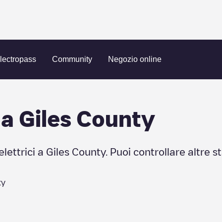
lectropass
Community
Negozio online
 a
Giles County
elettrici a
Giles County
. Puoi controllare altre s
ty