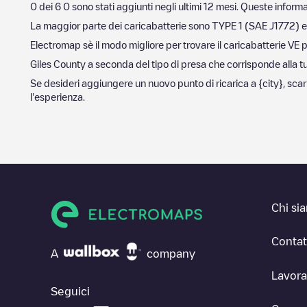
0
dei
6
0
sono stati aggiunti negli ultimi 12 mesi. Queste informa
La maggior parte dei caricabatterie sono
TYPE 1 (SAE J1772)
e
Electromap sè il modo migliore per trovare il caricabatterie VE p
Giles County
a seconda del tipo di presa che corrisponde alla tua 
Se desideri aggiungere un nuovo punto di ricarica a
{city}
, sca
l'esperienza.
Chi si
Contat
A
company
Lavora
Seguici