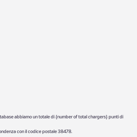
database abbiamo un totale di {number of total chargers} punti di
pondenza con il codice postale
38478
.