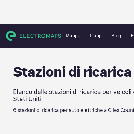
Charging stations
Stati Uniti
Giles County
Mappa
L'app
Blog
E
Stazioni di ricarica
Elenco delle stazioni di ricarica per veicoli 
Stati Uniti
6
stazioni di ricarica per auto elettriche a
Giles Coun