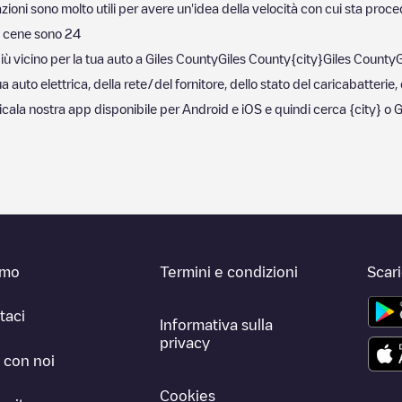
zioni sono molto utili per avere un'idea della velocità con cui sta proced
 cene sono
24
iù vicino per la tua auto a
Giles County
Giles County
{city}
Giles County
G
auto elettrica, della rete/del fornitore, dello stato del caricabatterie, 
ricala nostra app disponibile per Android e iOS e quindi cerca
{city}
o
G
amo
Termini e condizioni
Scar
taci
Informativa sulla
privacy
 con noi
Cookies