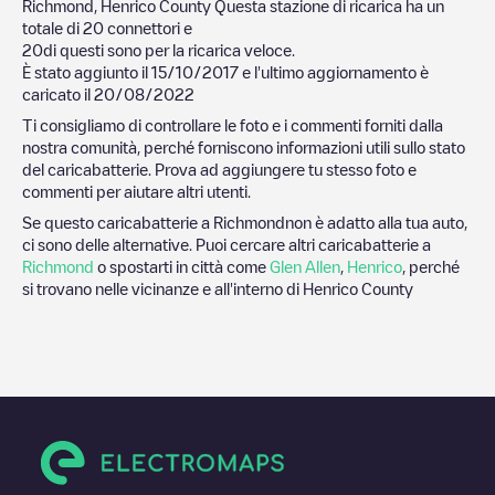
Richmond
,
Henrico County
Questa stazione di ricarica ha un
totale di
20
connettori e
20
di questi sono per la ricarica veloce.
È stato aggiunto il
15/10/2017
e l'ultimo aggiornamento è
caricato il
20/08/2022
Ti consigliamo di controllare le foto e i commenti forniti dalla
nostra comunità, perché forniscono informazioni utili sullo stato
del caricabatterie. Prova ad aggiungere tu stesso foto e
commenti per aiutare altri utenti.
Se questo caricabatterie a
Richmond
non è adatto alla tua auto,
ci sono delle alternative. Puoi cercare altri caricabatterie a
Richmond
o spostarti in città come
Glen Allen
,
Henrico
, perché
si trovano nelle vicinanze e all'interno di
Henrico County