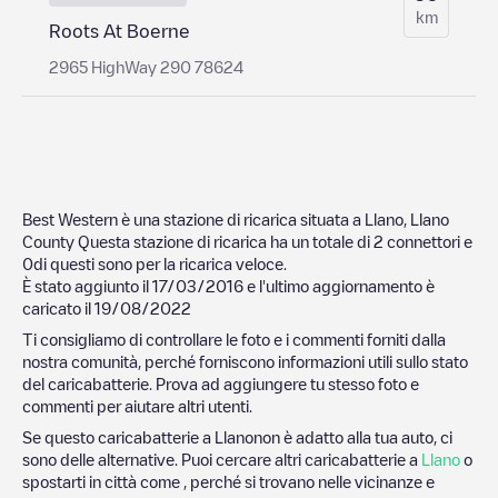
km
Roots At Boerne
2965 HighWay 290 78624
Best Western
è una stazione di ricarica situata a
Llano
,
Llano
County
Questa stazione di ricarica ha un totale di
2
connettori e
0
di questi sono per la ricarica veloce.
È stato aggiunto il
17/03/2016
e l'ultimo aggiornamento è
caricato il
19/08/2022
Ti consigliamo di controllare le foto e i commenti forniti dalla
nostra comunità, perché forniscono informazioni utili sullo stato
del caricabatterie. Prova ad aggiungere tu stesso foto e
commenti per aiutare altri utenti.
Se questo caricabatterie a
Llano
non è adatto alla tua auto, ci
sono delle alternative. Puoi cercare altri caricabatterie a
Llano
o
spostarti in città come , perché si trovano nelle vicinanze e