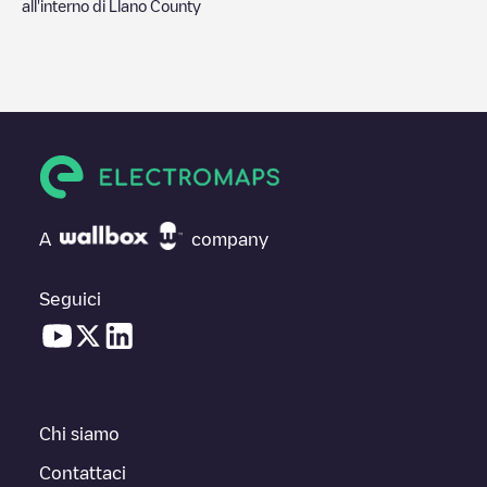
all'interno di
Llano County
A
company
Seguici
Chi siamo
Contattaci