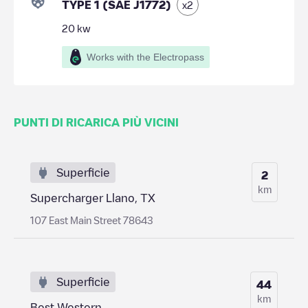
TYPE 1 (SAE J1772)
x
2
20
kw
Works with the Electropass
PUNTI DI RICARICA PIÙ VICINI
Superficie
2
km
Supercharger Llano, TX
107 East Main Street 78643
Superficie
44
km
Best Western