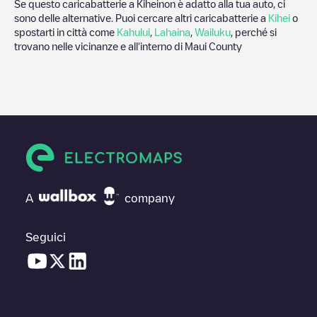
Se questo caricabatterie a
Kihei
non è adatto alla tua auto, ci
sono delle alternative. Puoi cercare altri caricabatterie a
Kihei
o
spostarti in città come
Kahului
,
Lahaina
,
Wailuku
, perché si
trovano nelle vicinanze e all'interno di
Maui County
A
company
Seguici