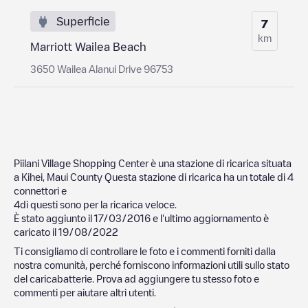
Superficie
7
km
Marriott Wailea Beach
3650 Wailea Alanui Drive 96753
Piilani Village Shopping Center
è una stazione di ricarica situata
a
Kihei
,
Maui County
Questa stazione di ricarica ha un totale di
4
connettori e
4
di questi sono per la ricarica veloce.
È stato aggiunto il
17/03/2016
e l'ultimo aggiornamento è
caricato il
19/08/2022
Ti consigliamo di controllare le foto e i commenti forniti dalla
nostra comunità, perché forniscono informazioni utili sullo stato
del caricabatterie. Prova ad aggiungere tu stesso foto e
commenti per aiutare altri utenti.