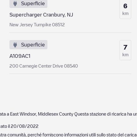
Superficie
6
km
Supercharger Cranbury, NJ
New Jersey Turnpike 08512
Superficie
7
km
A109AC1
200 Carnegie Center Drive 08540
uata a
East Windsor
,
Middlesex County
Questa stazione di ricarica ha un
ato il
20/08/2022
nostra comunità, perché forniscono informazioni utili sullo stato del ca