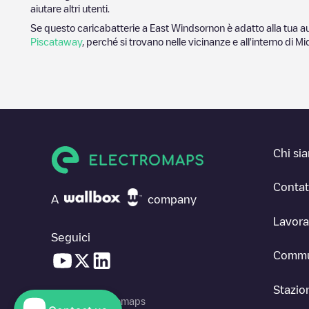
aiutare altri utenti.
Se questo caricabatterie a
East Windsor
non è adatto alla tua au
Piscataway
, perché si trovano nelle vicinanze e all'interno di
Mi
Chi si
Contat
A
company
Lavora
Seguici
Commu
Stazion
© 2026 Electromaps