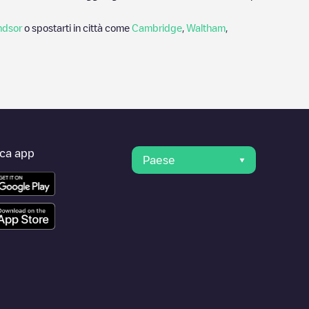
ndsor
o spostarti in città come
Cambridge
,
Waltham
,
ica app
Paese