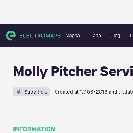
Charging stations
Stati Uniti
Middlesex County
East Wi
Mappa
L'app
Blog
E
Molly Pitcher Servi
Superficie
Created at
17/03/2016
and updat
INFORMATION