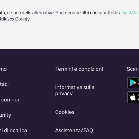
to, ci sono delle alternative. Puoi cercare altri caricabatterie a
East Wi
ddlesex County
amo
Termini e condizioni
Scar
taci
Informativa sulla
privacy
 con noi
Cookies
nity
i di ricarica
Assistenza/FAQ