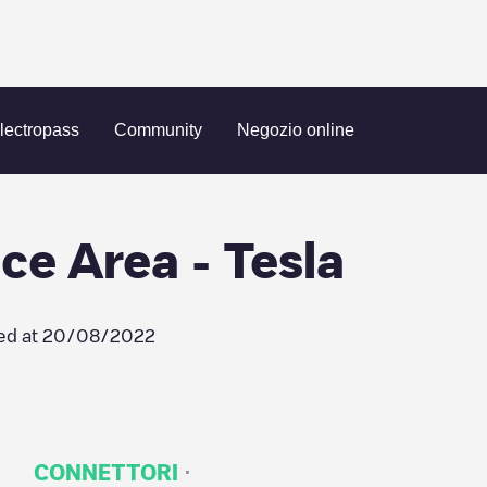
ndsor
Molly Pitcher Service Area - Tesla
lectropass
Community
Negozio online
ce Area - Tesla
ed at
20/08/2022
·
CONNETTORI