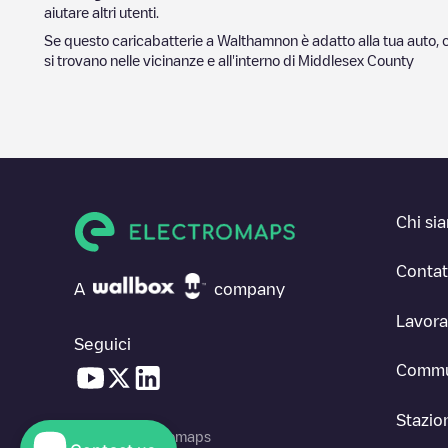
aiutare altri utenti.
Se questo caricabatterie a
Waltham
non è adatto alla tua auto, 
si trovano nelle vicinanze e all'interno di
Middlesex County
Chi si
Contat
A
company
Lavora
Seguici
Commu
Stazion
© 2026 Electromaps