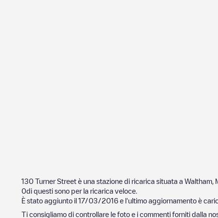
130 Turner Street
è una stazione di ricarica situata a
Waltham
,
0
di questi sono per la ricarica veloce.
È stato aggiunto il
17/03/2016
e l'ultimo aggiornamento è caric
Ti consigliamo di controllare le foto e i commenti forniti dalla 