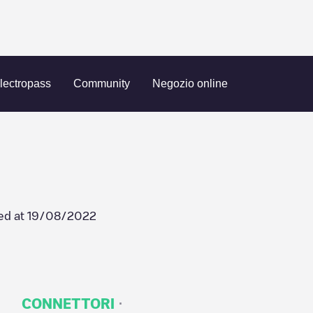
m
130 Turner Street
lectropass
Community
Negozio online
ed at
19/08/2022
·
CONNETTORI