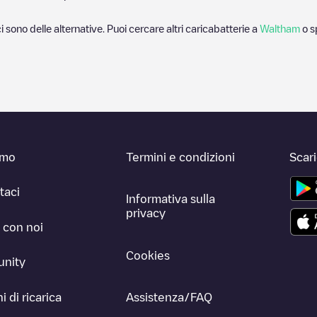
ci sono delle alternative. Puoi cercare altri caricabatterie a
Waltham
o s
amo
Termini e condizioni
Scar
taci
Informativa sulla
privacy
 con noi
Cookies
nity
i di ricarica
Assistenza/FAQ