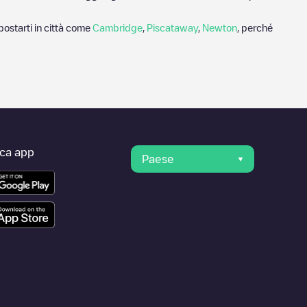
postarti in città come
Cambridge
,
Piscataway
,
Newton
, perché
ica app
Paese