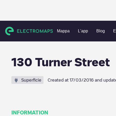
Charging stations
Stati Uniti
Middlesex County
Waltha
Mappa
L'app
Blog
E
130 Turner Street
Superficie
Created at
17/03/2016
and updat
INFORMATION