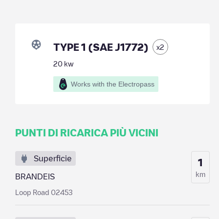
TYPE 1 (SAE J1772)
x
2
20
kw
Works with the Electropass
PUNTI DI RICARICA PIÙ VICINI
Superficie
1
km
BRANDEIS
Loop Road 02453