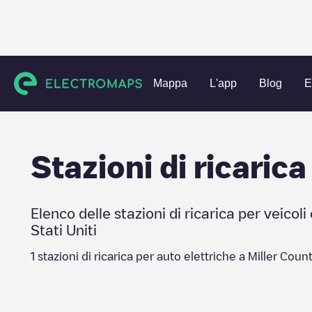
Charging stations
Stati Uniti
Miller County
Mappa
L'app
Blog
E
Stazioni di ricarica
Elenco delle stazioni di ricarica per veicoli 
Stati Uniti
1
stazioni di ricarica per auto elettriche a
Miller Coun