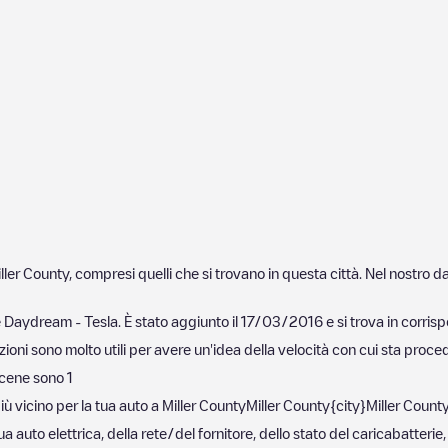
ller County
, compresi quelli che si trovano in questa città. Nel nostro
 Daydream - Tesla
. È stato aggiunto il
17/03/2016
e si trova in corri
ioni sono molto utili per avere un'idea della velocità con cui sta procede
cene sono
1
iù vicino per la tua auto a
Miller County
Miller County
{city}
Miller Count
 auto elettrica, della rete/del fornitore, dello stato del caricabatterie,