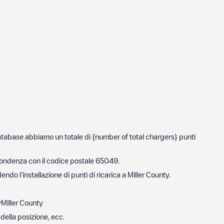
 database abbiamo un totale di {number of total chargers} punti
spondenza con il codice postale
65049
.
ndo l'installazione di punti di ricarica a
Miller County
.
y
Miller County
 della posizione, ecc.