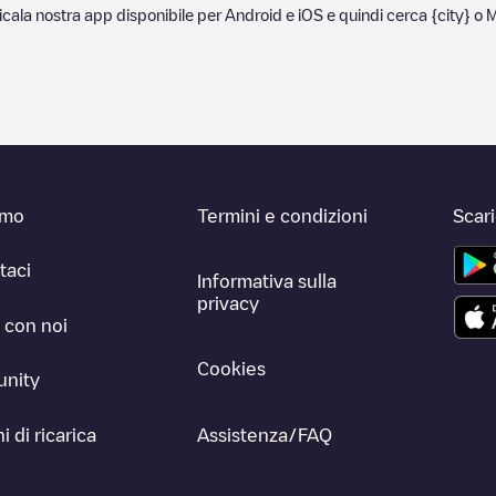
ricala nostra app disponibile per Android e iOS e quindi cerca
{city}
o
M
amo
Termini e condizioni
Scar
taci
Informativa sulla
privacy
 con noi
Cookies
nity
i di ricarica
Assistenza/FAQ