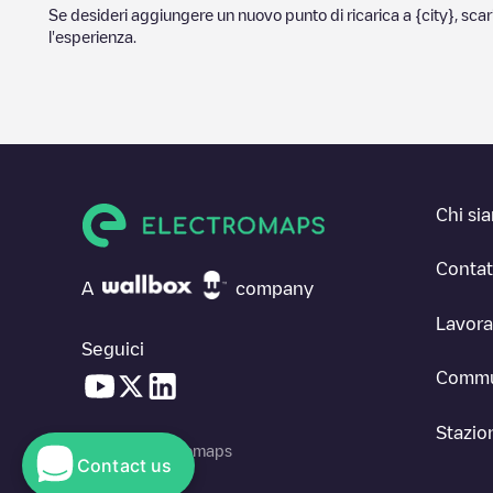
Se desideri aggiungere un nuovo punto di ricarica a
{city}
, sca
l'esperienza.
Chi si
Contat
A
company
Lavora
Seguici
Commu
Stazion
© 2026 Electromaps
Contact us