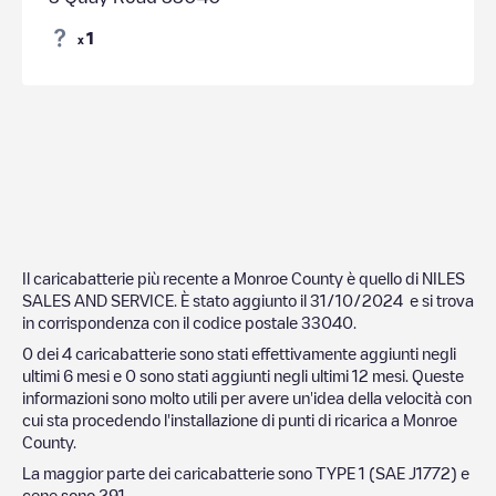
1
x
Il caricabatterie più recente a
Monroe County
è quello di
NILES
SALES AND SERVICE
. È stato aggiunto il
31/10/2024
e si trova
in corrispondenza con il codice postale
33040
.
0
dei
4
caricabatterie sono stati effettivamente aggiunti negli
ultimi 6 mesi e
0
sono stati aggiunti negli ultimi 12 mesi. Queste
informazioni sono molto utili per avere un'idea della velocità con
cui sta procedendo l'installazione di punti di ricarica a
Monroe
County
.
La maggior parte dei caricabatterie sono
TYPE 1 (SAE J1772)
e
cene sono
291
.