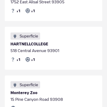
1752 East Alisal Street 93905
1
1
x
x
Superficie
HARTNELLCOLLEGE
518 Central Avenue 93901
1
1
x
x
Superficie
Monterey Zoo
15 Pine Canyon Road 93908