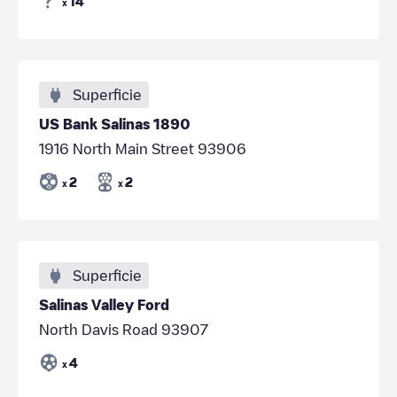
14
x
Superficie
US Bank Salinas 1890
1916 North Main Street 93906
2
2
x
x
Superficie
Salinas Valley Ford
North Davis Road 93907
4
x