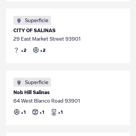
Superficie
CITY OF SALINAS
29 East Market Street 93901
2
2
x
x
Superficie
Nob Hill Salinas
64 West Blanco Road 93901
1
1
1
x
x
x