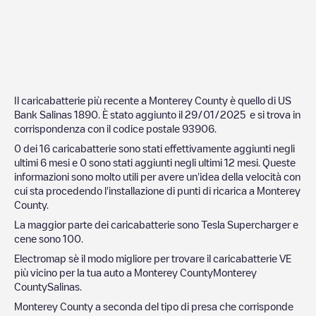
Il caricabatterie più recente a
Monterey County
è quello di
US
Bank Salinas 1890
. È stato aggiunto il
29/01/2025
e si trova in
corrispondenza con il codice postale
93906
.
0
dei
16
caricabatterie sono stati effettivamente aggiunti negli
ultimi 6 mesi e
0
sono stati aggiunti negli ultimi 12 mesi. Queste
informazioni sono molto utili per avere un'idea della velocità con
cui sta procedendo l'installazione di punti di ricarica a
Monterey
County
.
La maggior parte dei caricabatterie sono
Tesla Supercharger
e
cene sono
100
.
Electromap sè il modo migliore per trovare il caricabatterie VE
più vicino per la tua auto a
Monterey County
Monterey
County
Salinas
.
Monterey County
a seconda del tipo di presa che corrisponde