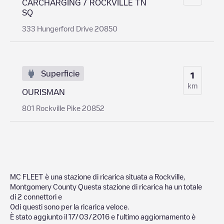
CARCHARGING / ROCKVILLE TN
SQ
333 Hungerford Drive 20850
Superficie
1
km
OURISMAN
801 Rockville Pike 20852
MC FLEET
è una stazione di ricarica situata a
Rockville
,
Montgomery County
Questa stazione di ricarica ha un totale
di
2
connettori e
0
di questi sono per la ricarica veloce.
È stato aggiunto il
17/03/2016
e l'ultimo aggiornamento è