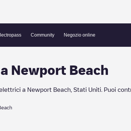
Beach
lectropass
Community
Negozio online
 a
Newport Beach
elettrici a
Newport Beach
,
Stati Uniti
. Puoi cont
Beach