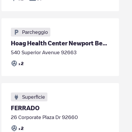
Parcheggio
Hoag Health Center Newport Beach Parking Structure A
540 Superior Avenue 92663
2
x
Superficie
FERRADO
26 Corporate Plaza Dr 92660
2
x