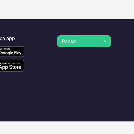
ica app
Paese