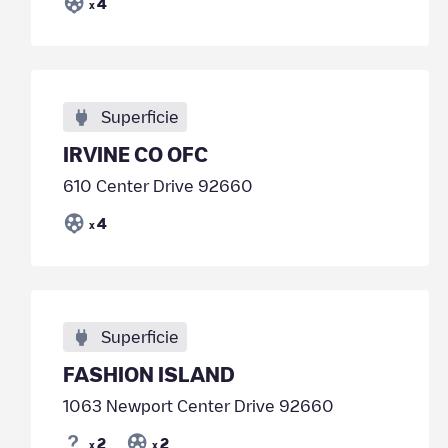
4
x
Superficie
IRVINE CO OFC
610 Center Drive 92660
4
x
Superficie
FASHION ISLAND
1063 Newport Center Drive 92660
2
2
x
x