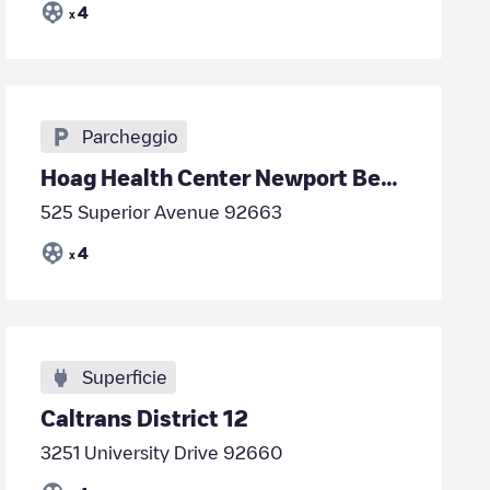
4
x
Parcheggio
Hoag Health Center Newport Beach Parking Structure B
525 Superior Avenue 92663
4
x
Superficie
Caltrans District 12
3251 University Drive 92660