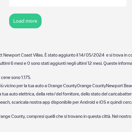
Load more
tt Newport Coast Villas
. È stato aggiunto il
14/05/2024
e si trova in 
ultimi 6 mesi e
0
sono stati aggiunti negli ultimi 12 mesi. Queste informa
 cene sono
1.175
.
iù vicino per la tua auto a
Orange County
Orange County
Newport Bea
ua auto elettrica, della rete/del fornitore, dello stato del caricabatteri
Beach
, scaricala nostra app disponibile per Android e iOS e quindi cer
range County
, compresi quelli che si trovano in questa città. Nel nost