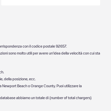
corrispondenza con il codice postale
92657
.
zioni sono molto utili per avere un'idea della velocità con cui sta
ch
.
e, della posizione, ecc.
ca
Newport Beach
o
Orange County
. Puoi utilizzare la
ro database abbiamo un totale di
{number of total chargers}