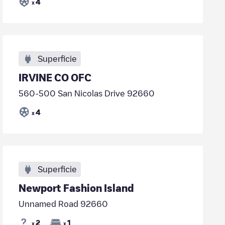
4
x
Superficie
IRVINE CO OFC
560-500 San Nicolas Drive 92660
4
x
Superficie
Newport Fashion Island
Unnamed Road 92660
2
1
x
x