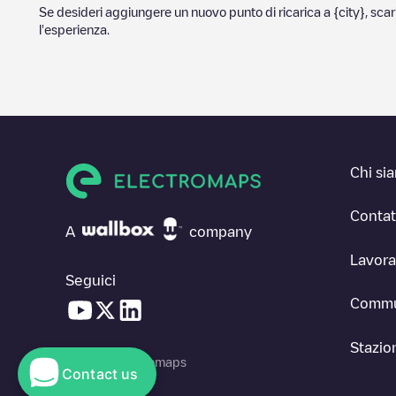
Se desideri aggiungere un nuovo punto di ricarica a
{city}
, sca
l'esperienza.
Chi si
Contat
A
company
Lavora
Seguici
Commu
Stazion
© 2026 Electromaps
Contact us