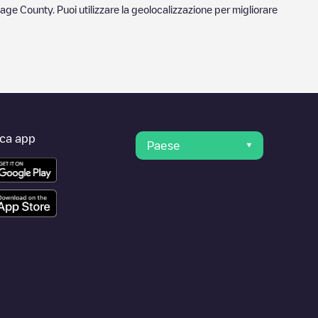
age County
. Puoi utilizzare la geolocalizzazione per migliorare
ica app
Paese