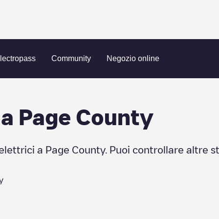
lectropass
Community
Negozio online
 a
Page County
elettrici a
Page County
. Puoi controllare altre s
y