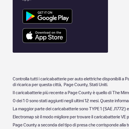
Controlla tutti i caricabatterie per auto elettriche disponibili a
P
di ricarica per questa città,
Page County
,
Stati Uniti
.
Il caricabatterie più recente a
Page County
è quello di
The Mims
0
dei
1
0
sono stati aggiunti negli ultimi 12 mesi. Queste informaz
La maggior parte dei caricabatterie sono
TYPE 1 (SAE J1772)
e
Electromap sè il modo migliore per trovare il caricabatterie VE p
Page County
a seconda del tipo di presa che corrisponde alla tua