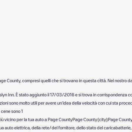
age County
, compresi quelli che si trovano in questa città. Nel nostro
lyn Inn
. È stato aggiunto il
17/03/2016
e si trova in corrispondenza co
ioni sono molto utili per avere un'idea della velocità con cui sta procede
 cene sono
1
iù vicino per la tua auto a
Page County
Page County
{city}
Page Count
 auto elettrica, della rete/del fornitore, dello stato del caricabatterie,