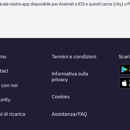
ricala nostra app disponibile per Android e iOS e quindi cerca
{city}
o
P
amo
Termini e condizioni
Scar
taci
Informativa sulla
privacy
 con noi
Cookies
nity
i di ricarica
Assistenza/FAQ