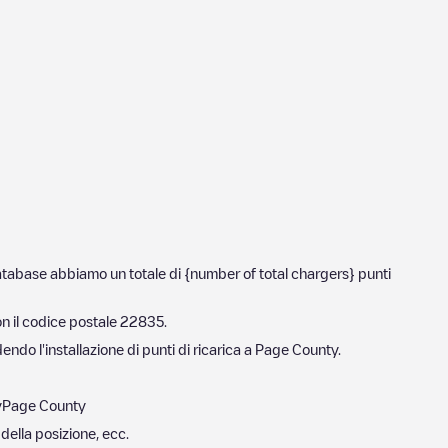
 database abbiamo un totale di {number of total chargers} punti
n il codice postale
22835
.
ndo l'installazione di punti di ricarica a
Page County
.
y
Page County
 della posizione, ecc.