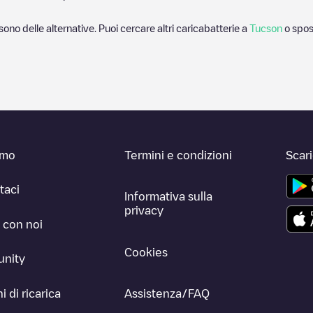
 sono delle alternative. Puoi cercare altri caricabatterie a
Tucson
o spos
amo
Termini e condizioni
Scar
taci
Informativa sulla
privacy
 con noi
Cookies
nity
i di ricarica
Assistenza/FAQ