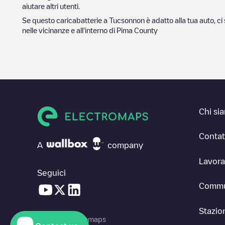
aiutare altri utenti.
Se questo caricabatterie a
Tucson
non è adatto alla tua auto, ci
nelle vicinanze e all'interno di
Pima County
Chi si
Contat
A
company
Lavora
Seguici
Commu
Stazion
© 2026 Electromaps