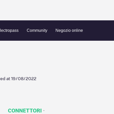
ld Canyon Plaza
lectropass
Community
Negozio online
ed at
19/08/2022
·
CONNETTORI