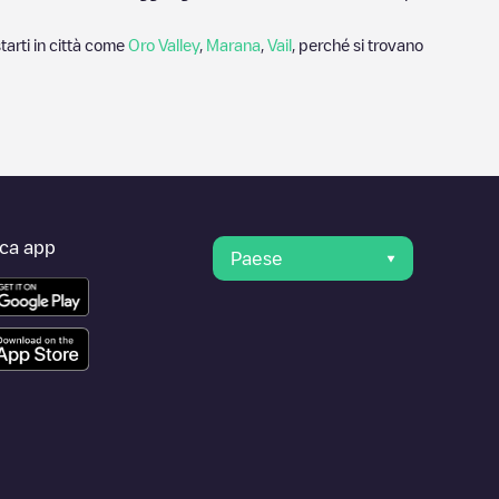
tarti in città come
Oro Valley
,
Marana
,
Vail
, perché si trovano
ica app
Paese