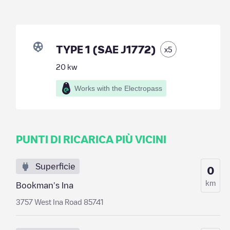
TYPE 1 (SAE J1772)
x
5
20
kw
Works with the Electropass
PUNTI DI RICARICA PIÙ VICINI
Superficie
0
km
Bookman's Ina
3757 West Ina Road 85741