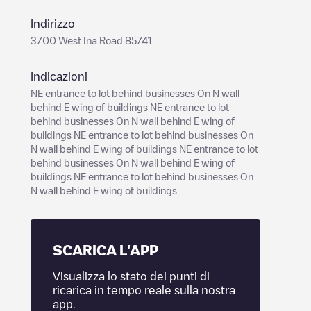
Indirizzo
3700 West Ina Road 85741
Indicazioni
NE entrance to lot behind businesses On N wall
behind E wing of buildings NE entrance to lot
behind businesses On N wall behind E wing of
buildings NE entrance to lot behind businesses On
N wall behind E wing of buildings NE entrance to lot
behind businesses On N wall behind E wing of
buildings NE entrance to lot behind businesses On
N wall behind E wing of buildings
SCARICA L'APP
Visualizza lo stato dei punti di
ricarica in tempo reale sulla nostra
app.