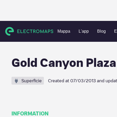
Charging stations
Stati Uniti
Pima County
Tucson
Go
Mappa
L'app
Blog
E
Gold Canyon Plaza
Superficie
Created at
07/03/2013
and updat
INFORMATION