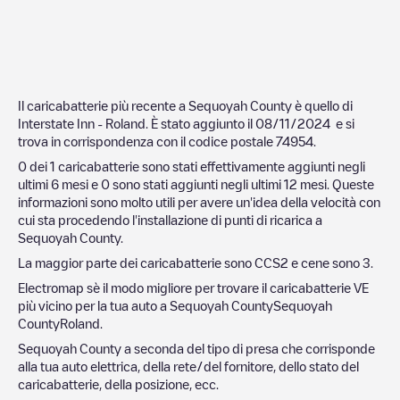
Il caricabatterie più recente a
Sequoyah County
è quello di
Interstate Inn - Roland
. È stato aggiunto il
08/11/2024
e si
trova in corrispondenza con il codice postale
74954
.
0
dei
1
caricabatterie sono stati effettivamente aggiunti negli
ultimi 6 mesi e
0
sono stati aggiunti negli ultimi 12 mesi. Queste
informazioni sono molto utili per avere un'idea della velocità con
cui sta procedendo l'installazione di punti di ricarica a
Sequoyah County
.
La maggior parte dei caricabatterie sono
CCS2
e cene sono
3
.
Electromap sè il modo migliore per trovare il caricabatterie VE
più vicino per la tua auto a
Sequoyah County
Sequoyah
County
Roland
.
Sequoyah County
a seconda del tipo di presa che corrisponde
alla tua auto elettrica, della rete/del fornitore, dello stato del
caricabatterie, della posizione, ecc.