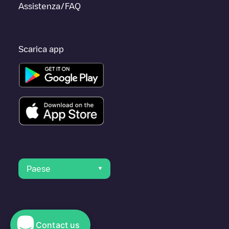
Assistenza/FAQ
Scarica app
Paese
Contact us
© 2023 Electromaps