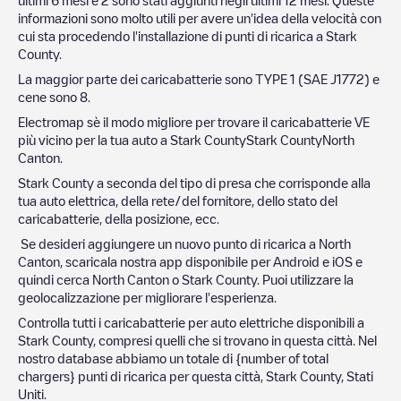
informazioni sono molto utili per avere un'idea della velocità con
cui sta procedendo l'installazione di punti di ricarica a
Stark
County
.
La maggior parte dei caricabatterie sono
TYPE 1 (SAE J1772)
e
cene sono
8
.
Electromap sè il modo migliore per trovare il caricabatterie VE
più vicino per la tua auto a
Stark County
Stark County
North
Canton
.
Stark County
a seconda del tipo di presa che corrisponde alla
tua auto elettrica, della rete/del fornitore, dello stato del
caricabatterie, della posizione, ecc.
Se desideri aggiungere un nuovo punto di ricarica a
North
Canton
, scaricala nostra app disponibile per Android e iOS e
quindi cerca
North Canton
o
Stark County
. Puoi utilizzare la
geolocalizzazione per migliorare l'esperienza.
Controlla tutti i caricabatterie per auto elettriche disponibili a
Stark County
, compresi quelli che si trovano in questa città. Nel
nostro database abbiamo un totale di
{number of total
chargers} punti di ricarica per questa città,
Stark County
,
Stati
Uniti
.