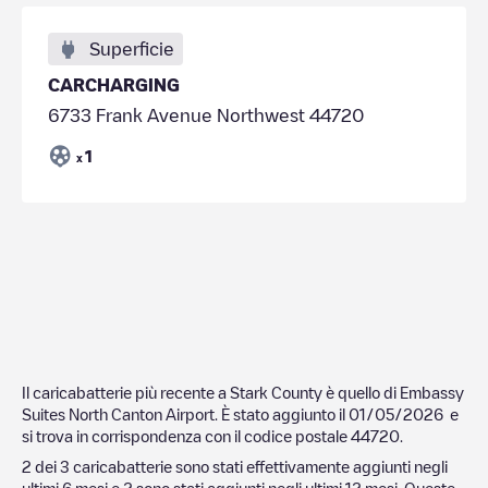
Superficie
CARCHARGING
6733 Frank Avenue Northwest 44720
1
x
Il caricabatterie più recente a
Stark County
è quello di
Embassy
Suites North Canton Airport
. È stato aggiunto il
01/05/2026
e
si trova in corrispondenza con il codice postale
44720
.
2
dei
3
caricabatterie sono stati effettivamente aggiunti negli
ultimi 6 mesi e
2
sono stati aggiunti negli ultimi 12 mesi. Queste