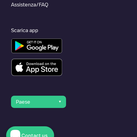
Assistenza/FAQ
Scarica app
Paese
Contact us
© 2023 Electromaps