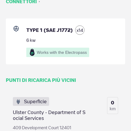
·
CONNETTORI
TYPE 1 (SAE J1772)
x
14
6
kw
Works with the Electropass
PUNTI DI RICARICA PIÙ VICINI
Superficie
0
km
Ulster County - Department of S
ocial Services
409 Development Court 12401