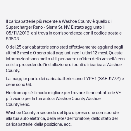
Il caricabatterie più recente a
Washoe County
è quello di
Supercharger Reno - Sierra St, NV
. È stato aggiunto il
05/11/2019
e si trova in corrispondenza con il codice postale
89503
.
0
dei
25
caricabatterie sono stati effettivamente aggiunti negli
ultimi 6 mesi e
0
sono stati aggiunti negli ultimi 12 mesi. Queste
informazioni sono molto utili per avere un'idea della velocità con
cui sta procedendo l'installazione di punti di ricarica a
Washoe
County
.
La maggior parte dei caricabatterie sono
TYPE 1 (SAE J1772)
e
cene sono
63
.
Electromap sè il modo migliore per trovare il caricabatterie VE
più vicino per la tua auto a
Washoe County
Washoe
County
Reno
.
Washoe County
a seconda del tipo di presa che corrisponde
alla tua auto elettrica, della rete/del fornitore, dello stato del
caricabatterie, della posizione, ecc.