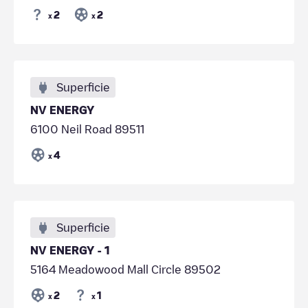
2
2
x
x
Superficie
NV ENERGY
6100 Neil Road 89511
4
x
Superficie
NV ENERGY - 1
5164 Meadowood Mall Circle 89502
2
1
x
x