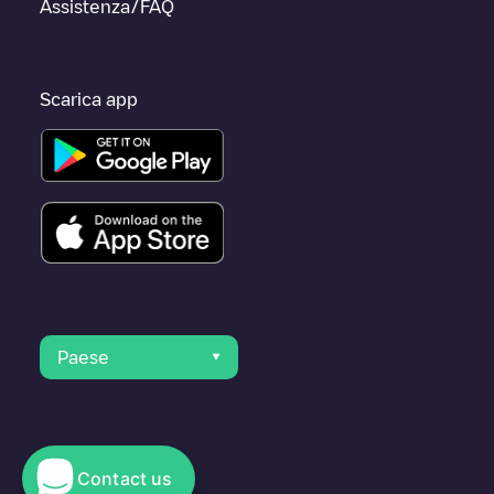
Assistenza/FAQ
Scarica app
Paese
Contact us
© 2023 Electromaps