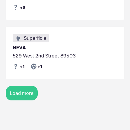
2
x
Superficie
NEVA
529 West 2nd Street 89503
1
1
x
x
Load more