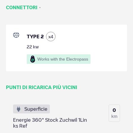
·
CONNETTORI
TYPE 2
x
4
22
kw
Works with the Electropass
PUNTI DI RICARICA PIÙ VICINI
Superficie
0
km
Energie 360° Stock Zuchwil 1Lin
ks Ref