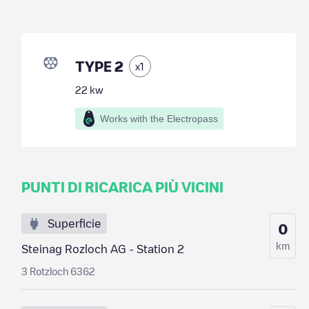
TYPE 2
x
1
22
kw
Works with the Electropass
PUNTI DI RICARICA PIÙ VICINI
Superficie
0
km
Steinag Rozloch AG - Station 2
3 Rotzloch 6362