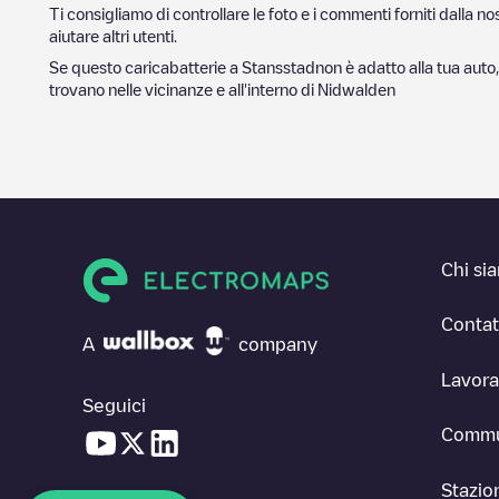
Ti consigliamo di controllare le foto e i commenti forniti dalla 
aiutare altri utenti.
Se questo caricabatterie a
Stansstad
non è adatto alla tua auto,
trovano nelle vicinanze e all'interno di
Nidwalden
Chi si
Contat
A
company
Lavora
Seguici
Commu
Stazion