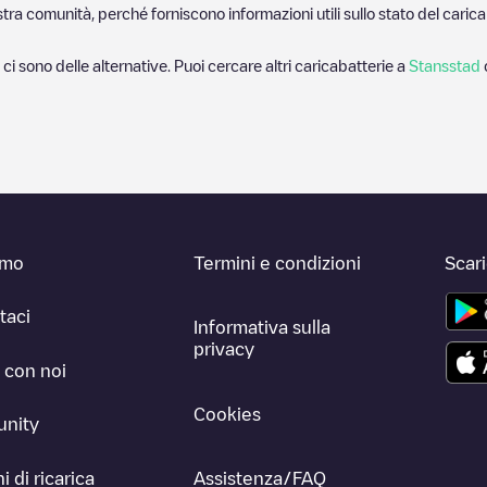
nostra comunità, perché forniscono informazioni utili sullo stato del ca
 ci sono delle alternative. Puoi cercare altri caricabatterie a
Stansstad
amo
Termini e condizioni
Scar
taci
Informativa sulla
privacy
 con noi
Cookies
nity
i di ricarica
Assistenza/FAQ