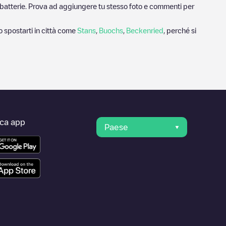
ricabatterie. Prova ad aggiungere tu stesso foto e commenti per
o spostarti in città come
Stans
,
Buochs
,
Beckenried
, perché si
ica app
Paese