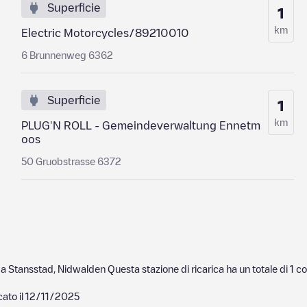
Superficie
1
km
Electric Motorcycles/89210010
6 Brunnenweg 6362
Superficie
1
km
PLUG'N ROLL - Gemeindeverwaltung Ennetm
oos
50 Gruobstrasse 6372
 a
Stansstad
,
Nidwalden
Questa stazione di ricarica ha un totale di
1
co
ato il
12/11/2025