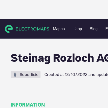
Charging stations
Svizzera
Nidwalden
Stansstad
St
Mappa
L'app
Blog
E
Steinag Rozloch AG
Superficie
Created at
13/10/2022
and updat
INFORMATION