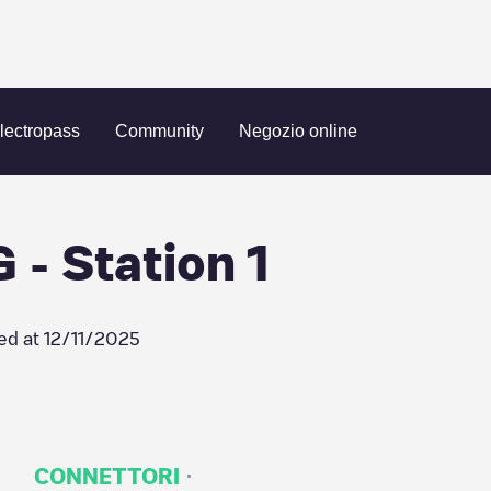
einag Rozloch AG - Station 1
lectropass
Community
Negozio online
 - Station 1
ed at
12/11/2025
·
CONNETTORI