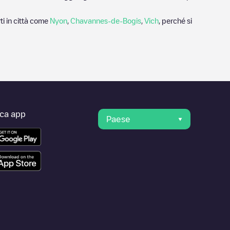
ti in città come
Nyon
,
Chavannes-de-Bogis
,
Vich
, perché si
ica app
Paese