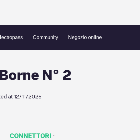
 SA - Borne N° 2
lectropass
Community
Negozio online
 Borne N° 2
ted at
12/11/2025
·
CONNETTORI