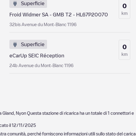
Superficie
0
km
Froid Widmer SA - GMB T2 - HL67P20070
32bis Avenue du Mont-Blanc 1196
Superficie
0
km
eCarUp SEIC Réception
24b Avenue du Mont-Blanc 1196
 a
Gland
,
Nyon
Questa stazione di ricarica ha un totale di
1
connettori e
cato il
12/11/2025
nostra comunità, perché forniscono informazioni utili sullo stato del ca