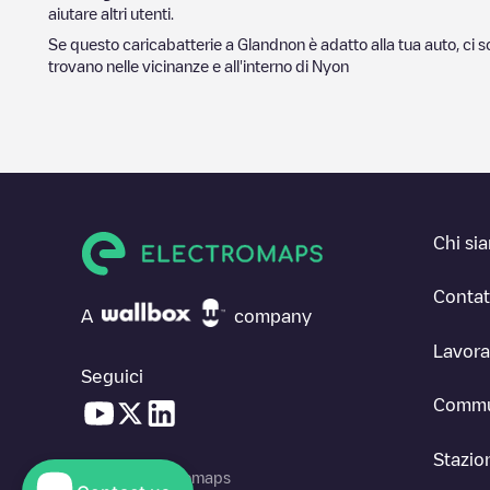
aiutare altri utenti.
Se questo caricabatterie a
Gland
non è adatto alla tua auto, ci s
trovano nelle vicinanze e all'interno di
Nyon
Chi si
Contat
A
company
Lavora
Seguici
Commu
Stazion
© 2026 Electromaps