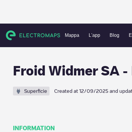
Charging stations
Svizzera
Nyon
Gland
Froid Widmer
Mappa
L'app
Blog
E
Froid Widmer SA -
Superficie
Created at
12/09/2025
and upda
INFORMATION