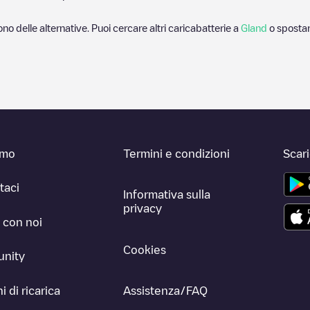
ono delle alternative. Puoi cercare altri caricabatterie a
Gland
o spostar
amo
Termini e condizioni
Scar
taci
Informativa sulla
privacy
 con noi
Cookies
nity
i di ricarica
Assistenza/FAQ