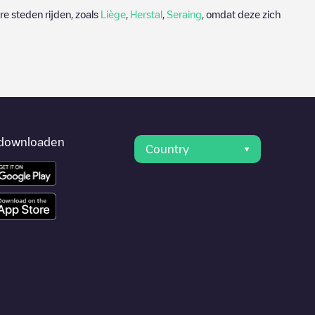
e steden rijden, zoals
Liège
,
Herstal
,
Seraing
, omdat deze zich
downloaden
Country