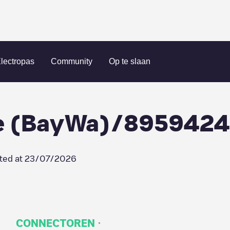
| recharge (BayWa)/89594242
lectropas
Community
Op te slaan
ge (BayWa)/895942
ted at
23/07/2026
·
CONNECTOREN