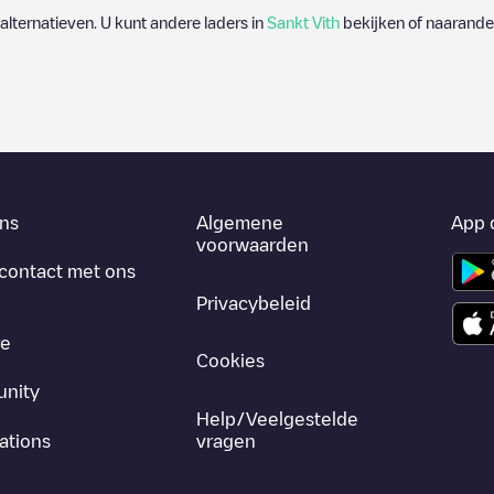
 alternatieven. U kunt andere laders in
Sankt Vith
bekijken of naarander
ns
Algemene
App 
voorwaarden
contact met ons
Privacybeleid
re
Cookies
nity
Help/Veelgestelde
ations
vragen