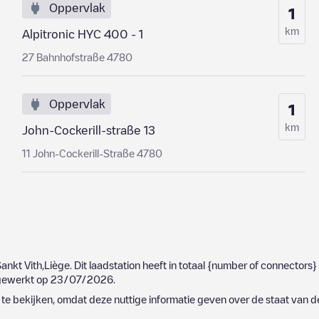
Oppervlak
1
km
Alpitronic HYC 400 - 1
27 Bahnhofstraße 4780
Oppervlak
1
km
John-Cockerill-straße 13
11 John-Cockerill-Straße 4780
ankt Vith
,
Liège
. Dit laadstation heeft in totaal
{number of connectors}
jgewerkt op
23/07/2026
.
e bekijken, omdat deze nuttige informatie geven over de staat van d