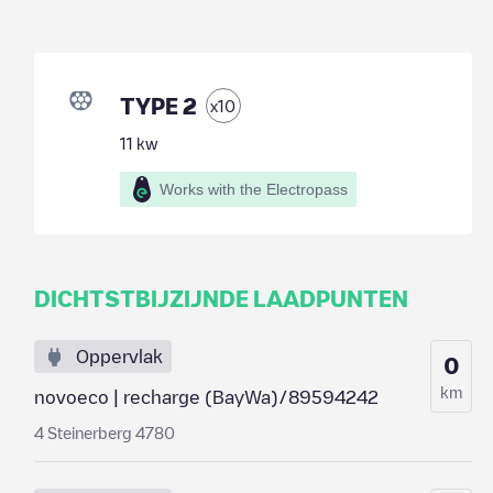
TYPE 2
x
10
11
kw
Works with the Electropass
DICHTSTBIJZIJNDE LAADPUNTEN
Oppervlak
0
km
novoeco | recharge (BayWa)/89594242
4 Steinerberg 4780