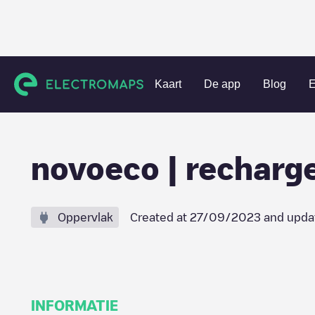
Charging stations
België
Liège
Sankt Vith
novoeco 
Kaart
De app
Blog
E
novoeco | rechar
Oppervlak
Created at
27/09/2023
and upda
INFORMATIE