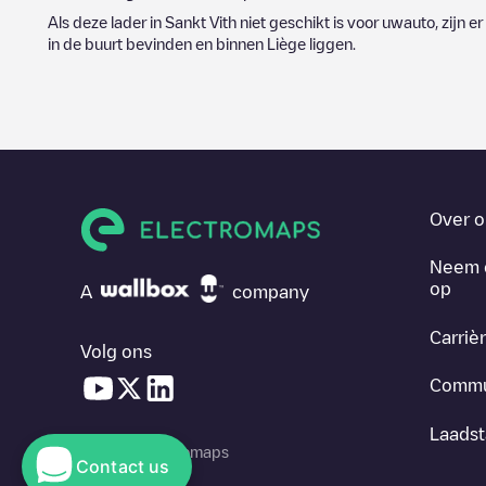
Als deze lader in
Sankt Vith
niet geschikt is voor uwauto, zijn er
in de buurt bevinden en binnen
Liège
liggen.
Over o
Neem 
op
A
company
Carriè
Volg ons
Commu
Laadst
© 2026 Electromaps
Contact us