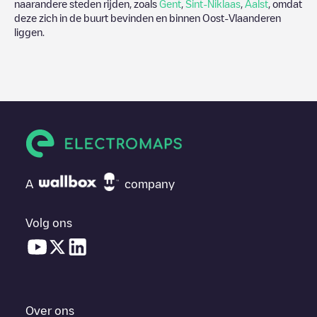
naarandere steden rijden, zoals
Gent
,
Sint-Niklaas
,
Aalst
, omdat
deze zich in de buurt bevinden en binnen
Oost-Vlaanderen
liggen.
A
company
Volg ons
Over ons