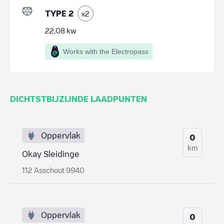
TYPE 2
x
2
22,08
kw
Works with the Electropass
DICHTSTBIJZIJNDE LAADPUNTEN
Oppervlak
0
km
Okay Sleidinge
112 Asschout 9940
Oppervlak
0