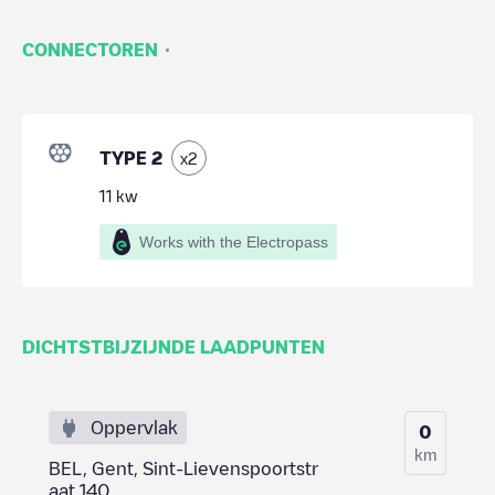
·
CONNECTOREN
TYPE 2
x
2
11
kw
Works with the Electropass
DICHTSTBIJZIJNDE LAADPUNTEN
Oppervlak
0
km
BEL, Gent, Sint-Lievenspoortstr
aat 140