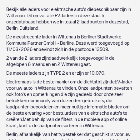
Bekijk alle laders voor elektrische auto's diebeschikbaar zijn in
Wittenau
. Dit omvat alle EV-laders in deze stad. In
onzedatabase hebben we in totaal
2
laadpunten in dezestad,
Berlin
,
Duitsland
.
De meestrecente lader in
Wittenau
is
Berliner Stadtwerke
KommunalPartner GmbH - Berline
. Deze werd toegevoegd op
11/03/2026
enbevindt zich in de postcode
13509
.
2
van de
2
laders zijndaadwerkelijk toegevoegd in de
afgelopen 6 maanden en
2
Wittenau
gaat.
De meeste laders zijn
TYPE 2
en er zijn er
10.070
.
Electromaps is de beste manier om de dichtstbijzijndeEV-lader
voor uw auto in
Wittenau
te vinden. Onze laadpunten bevatten
ook foto's en opmerkingen die zijn gedeeld door onze zeer
betrokken community van duizenden gebruikers, die
laadpunten beoordelen en meer nuttige informatie bieden om
de beste ervaring voor bestuurders van elektrische auto's te
creëren.Met behulp van de filters in de mobiele app of online
kaart, kunt u de laadpunten sorteren in
Wittenau
.
Berlin
, afhankelijk van het typestekker dat geschikt is voor uw