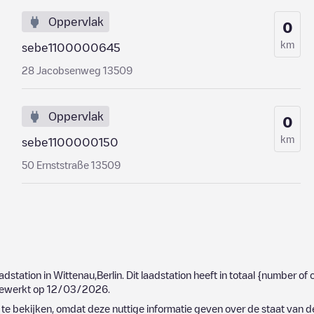
Oppervlak
0
km
sebe1100000645
28 Jacobsenweg 13509
Oppervlak
0
km
sebe1100000150
50 Ernststraße 13509
aadstation in
Wittenau
,
Berlin
. Dit laadstation heeft in totaal
{number of 
jgewerkt op
12/03/2026
.
e bekijken, omdat deze nuttige informatie geven over de staat van d