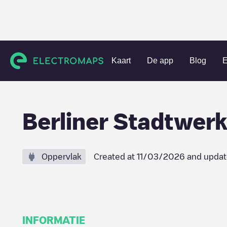
Charging stations
Duitsland
Berlin
Wittenau
Berline
Kaart
De app
Blog
E
Berliner Stadtwer
Oppervlak
Created at
11/03/2026
and updat
INFORMATIE