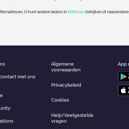
alternatieven. U kunt andere laders in
Wittenau
bekijken of naarandere 
ns
Algemene
App 
voorwaarden
contact met ons
Privacybeleid
re
Cookies
nity
Help/Veelgestelde
ations
vragen