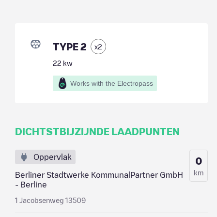
TYPE 2
x
2
22
kw
Works with the Electropass
DICHTSTBIJZIJNDE LAADPUNTEN
Oppervlak
0
km
Berliner Stadtwerke KommunalPartner GmbH
- Berline
1 Jacobsenweg 13509