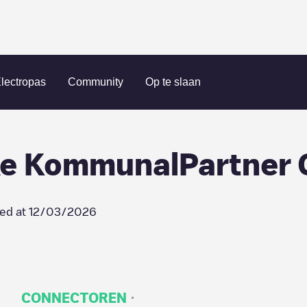
r Stadtwerke KommunalPartner GmbH - Berline
lectropas
Community
Op te slaan
ke KommunalPartner 
ed at
12/03/2026
·
CONNECTOREN