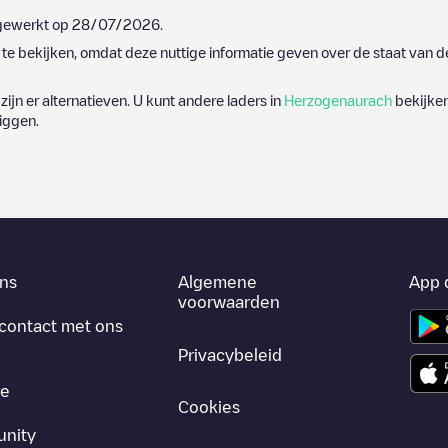
ijgewerkt op
28/07/2026
.
e bekijken, omdat deze nuttige informatie geven over de staat van d
zijn er alternatieven. U kunt andere laders in
Herzogenaurach
bekijken
iggen.
ns
Algemene
App 
voorwaarden
contact met ons
Privacybeleid
re
Cookies
nity