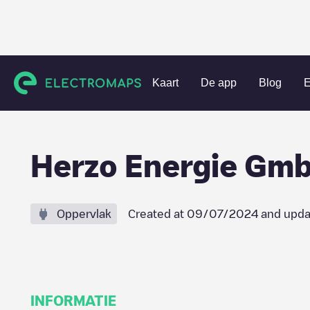
Charging stations
Duitsland
Mittelfranken
Herzogenau
Kaart
De app
Blog
E
Herzo Energie Gmb
Oppervlak
Created at
09/07/2024
and upda
INFORMATIE