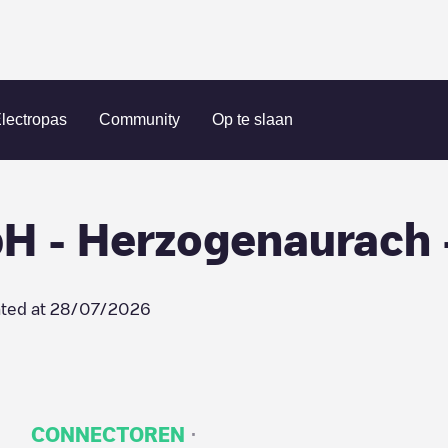
rach
Herzo Energie GmbH - Herzogenaurach - Parkplatz Gy
lectropas
Community
Op te slaan
H - Herzogenaurach -
ted at
28/07/2026
·
CONNECTOREN