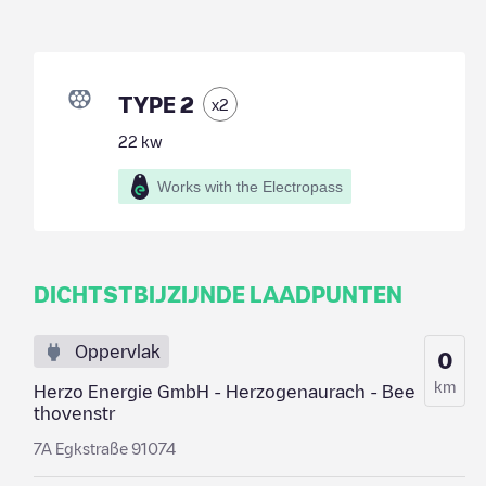
TYPE 2
x
2
22
kw
Works with the Electropass
DICHTSTBIJZIJNDE LAADPUNTEN
Oppervlak
0
km
Herzo Energie GmbH - Herzogenaurach - Bee
thovenstr
7A Egkstraße 91074