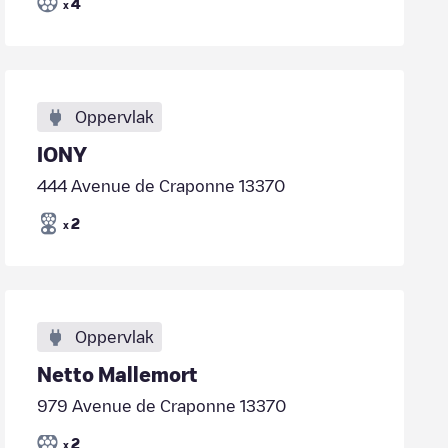
4
x
Oppervlak
IONY
444 Avenue de Craponne 13370
2
x
Oppervlak
Netto Mallemort
979 Avenue de Craponne 13370
2
x