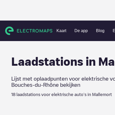
Charging stations
Frankrijk
Bouches-du-Rhône
Mallem
Kaart
De app
Blog
E
Laadstations in
Ma
Lijst met oplaadpunten voor elektrische v
Bouches-du-Rhône
bekijken
18
laadstations voor elektrische auto's in
Mallemort