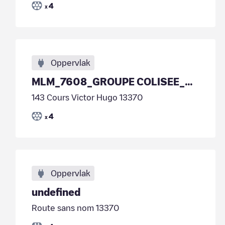
4
x
Oppervlak
MLM_7608_GROUPE COLISEE_MALLEMORT_LES LAVANDINS
143 Cours Victor Hugo 13370
4
x
Oppervlak
undefined
Route sans nom 13370