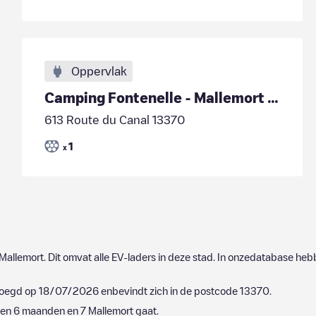
Oppervlak
Camping Fontenelle - Mallemort - powered by DRIVECO
613 Route du Canal 13370
1
x
Mallemort
. Dit omvat alle EV-laders in deze stad. In onzedatabase heb
voegd op
18/07/2026
enbevindt zich in de postcode
13370
.
open 6 maanden en
7
Mallemort
gaat.