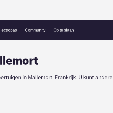
ort
lectropas
Community
Op te slaan
llemort
oertuigen in
Mallemort
,
Frankrijk
. U kunt andere