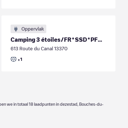
Oppervlak
Camping 3 étoiles/FR*SSD*PFONTENELLE13370*1
613 Route du Canal 13370
1
x
ben we in totaal
18
laadpunten in dezestad,
Bouches-du-