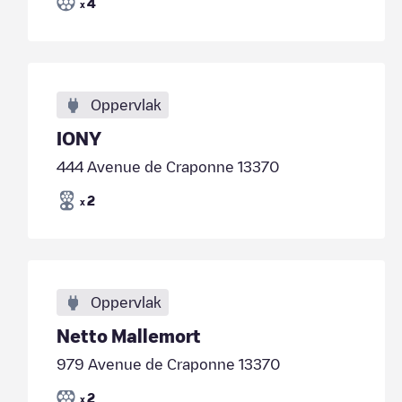
4
x
Oppervlak
IONY
444 Avenue de Craponne 13370
2
x
Oppervlak
Netto Mallemort
979 Avenue de Craponne 13370
2
x