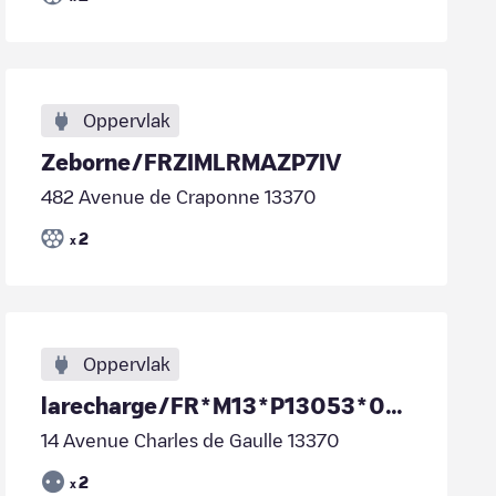
Oppervlak
Zeborne/FRZIMLRMAZP7IV
482 Avenue de Craponne 13370
2
x
Oppervlak
larecharge/FR*M13*P13053*001
14 Avenue Charles de Gaulle 13370
2
x