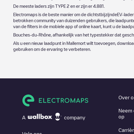
De meeste laders zijn
TYPE 2
en er zijn er
4.881
.
Electromaps is de beste manier om de dichtstbijzijndeEV-lader
betrokken community van duizenden gebruikers, die laadpunten
van de filters in de mobiele app of online kaart, kunt u de laad
Bouches-du-Rhône
, afhankelijk van het typestekker dat geschi
Als u een nieuw laadpunt in
Mallemort
wilt toevoegen, downloa
gebruiken om de ervaring te verbeteren.
Over o
Neem 
op
A
company
Carriè
Volg ons