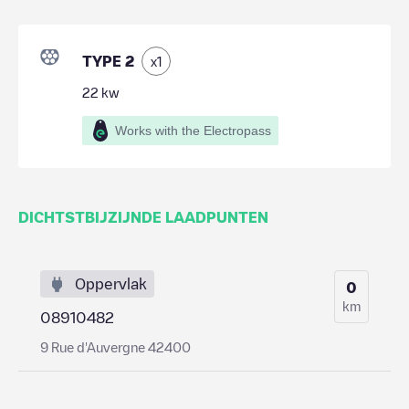
TYPE 2
x
1
22
kw
Works with the Electropass
DICHTSTBIJZIJNDE LAADPUNTEN
Oppervlak
0
km
08910482
9 Rue d'Auvergne 42400