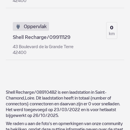
42400
Oppervlak
0
km
Shell Recharge/09911129
43 Boulevard de la Grande Terre
42400
Shell Recharge/08910482
is een laadstation in
Saint-
Chamond
,
Loire
. Dit laadstation heeft in totaal
{number of
connectors}
connectoren en daarvan zijn er
0
voor snelladen.
Het werd toegevoegd op
23/03/2022
en is voor hetlaatst
bijgewerkt op
26/10/2025
.
We raden u aan de foto's en opmerkingen van onze community
te bekijken, omdat deze nuttige informatie geven over de staat