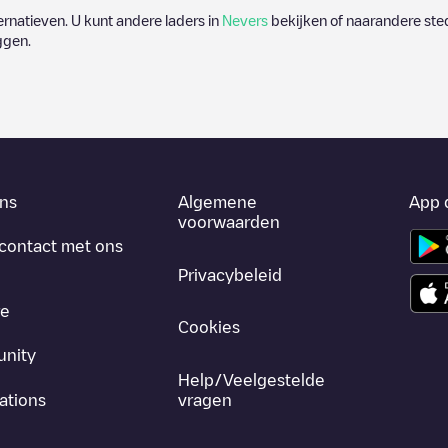
ternatieven. U kunt andere laders in
Nevers
bekijken of naarandere sted
ggen.
ns
Algemene
App 
voorwaarden
contact met ons
Privacybeleid
re
Cookies
nity
Help/Veelgestelde
ations
vragen