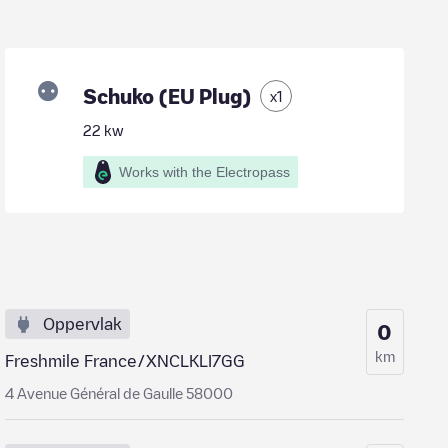
Schuko (EU Plug)
x
1
22
kw
Works with the Electropass
Oppervlak
0
km
Freshmile France/XNCLKLI7GG
4 Avenue Général de Gaulle 58000