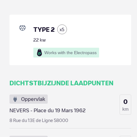
TYPE 2
x
5
22
kw
Works with the Electropass
DICHTSTBIJZIJNDE LAADPUNTEN
Oppervlak
0
km
NEVERS - Place du 19 Mars 1962
8 Rue du 13E de Ligne 58000