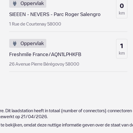
Oppervlak
0
km
SIEEEN - NEVERS - Parc Roger Salengro
1 Rue de Courtenay 58000
Oppervlak
1
km
Freshmile France/AQN1LPHKFB
26 Avenue Pierre Bérégovoy 58000
re
. Dit laadstation heeft in totaal
{number of connectors}
connectoren e
jgewerkt op
21/04/2026
.
e bekijken, omdat deze nuttige informatie geven over de staat van d