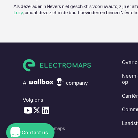
Als deze lader in
Nevers
niet geschikt is voor uwauto, zijn er al
Luzy
, omdat deze zich in de buurt bevinden en binnen
Nièvre
li
Over o
Neem 
op
A
company
Carriè
Volg ons
Commu
Laadst
© 2026 Electromaps
Contact us