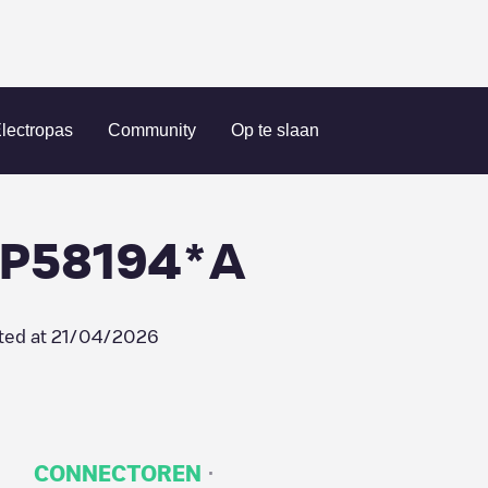
/FR*ETI*P58194*A
lectropas
Community
Op te slaan
*P58194*A
ted at
21/04/2026
·
CONNECTOREN