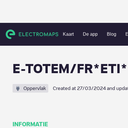
Charging stations
Frankrijk
Nièvre
Nevers
E-TOTEM
Kaart
De app
Blog
E
E-TOTEM/FR*ETI
Oppervlak
Created at
27/03/2024
and upda
INFORMATIE