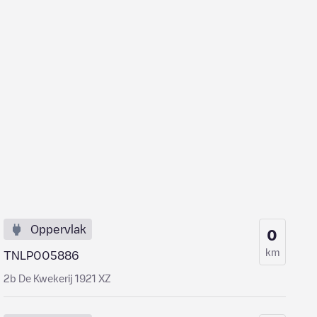
Oppervlak
0
km
TNLP005886
2b De Kwekerij 1921 XZ