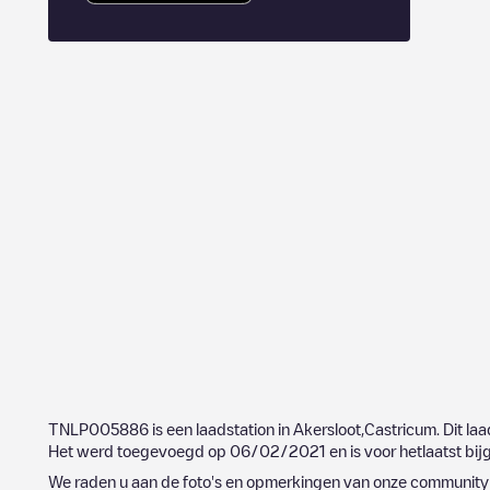
TNLP005886
is een laadstation in
Akersloot
,
Castricum
. Dit la
Het werd toegevoegd op
06/02/2021
en is voor hetlaatst bi
We raden u aan de foto's en opmerkingen van onze community t