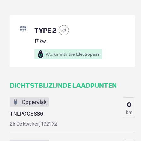
TYPE 2
x
2
17
kw
Works with the Electropass
DICHTSTBIJZIJNDE LAADPUNTEN
Oppervlak
0
km
TNLP005886
2b De Kwekerij 1921 XZ