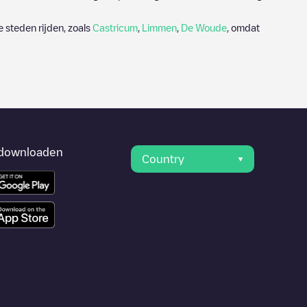
 steden rijden, zoals
Castricum
,
Limmen
,
De Woude
, omdat
downloaden
Country