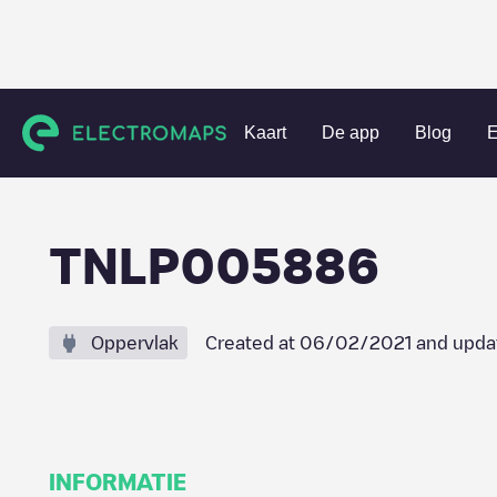
Charging stations
Nederland
Castricum
Akersloot
T
Kaart
De app
Blog
E
TNLP005886
Oppervlak
Created at
06/02/2021
and upda
INFORMATIE