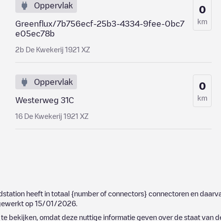
Oppervlak
0
km
Greenflux/7b756ecf-25b3-4334-9fee-0bc7
e05ec78b
2b De Kwekerij 1921 XZ
Oppervlak
0
km
Westerweg 31C
16 De Kwekerij 1921 XZ
adstation heeft in totaal
{number of connectors}
connectoren en daarva
jgewerkt op
15/01/2026
.
e bekijken, omdat deze nuttige informatie geven over de staat van d