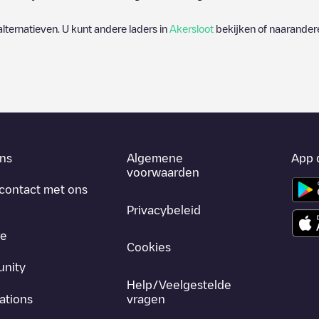
 alternatieven. U kunt andere laders in
Akersloot
bekijken of naarandere
ns
Algemene
App 
voorwaarden
contact met ons
Privacybeleid
re
Cookies
nity
Help/Veelgestelde
ations
vragen