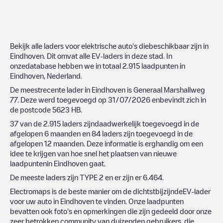
Bekijk alle laders voor elektrische auto's diebeschikbaar zijn in
Eindhoven
. Dit omvat alle EV-laders in deze stad. In
onzedatabase hebben we in totaal
2.915
laadpunten in
Eindhoven
,
Nederland
.
De meestrecente lader in
Eindhoven
is
Generaal Marshallweg
77
. Deze werd toegevoegd op
31/07/2026
enbevindt zich in
de postcode
5623 HB
.
37
van de
2.915
laders zijndaadwerkelijk toegevoegd in de
afgelopen 6 maanden en
84
laders zijn toegevoegd in de
afgelopen 12 maanden. Deze informatie is erghandig om een
idee te krijgen van hoe snel het plaatsen van nieuwe
laadpuntenin
Eindhoven
gaat.
De meeste laders zijn
TYPE 2
en er zijn er
6.464
.
Electromaps is de beste manier om de dichtstbijzijndeEV-lader
voor uw auto in
Eindhoven
te vinden. Onze laadpunten
bevatten ook foto's en opmerkingen die zijn gedeeld door onze
zeer betrokken community van duizenden gebruikers, die