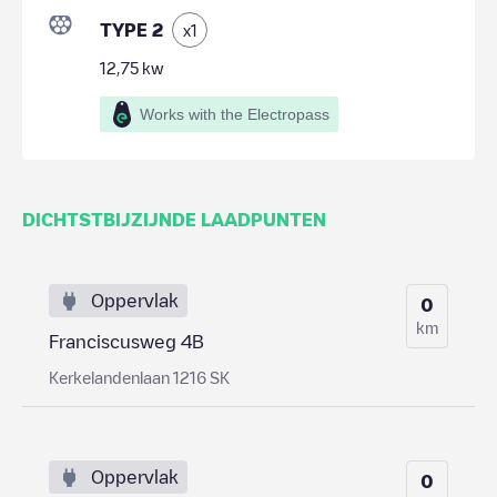
TYPE 2
x
1
12,75
kw
Works with the Electropass
DICHTSTBIJZIJNDE LAADPUNTEN
Oppervlak
0
km
Franciscusweg 4B
Kerkelandenlaan 1216 SK
Oppervlak
0