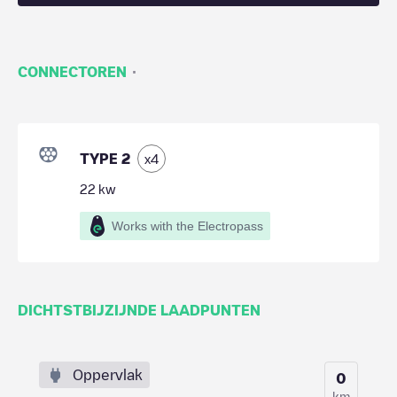
·
CONNECTOREN
TYPE 2
x
4
22
kw
Works with the Electropass
DICHTSTBIJZIJNDE LAADPUNTEN
Oppervlak
0
km