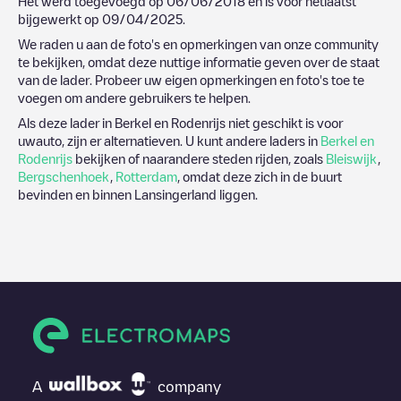
Het werd toegevoegd op
06/06/2018
en is voor hetlaatst
bijgewerkt op
09/04/2025
.
We raden u aan de foto's en opmerkingen van onze community
te bekijken, omdat deze nuttige informatie geven over de staat
van de lader. Probeer uw eigen opmerkingen en foto's toe te
voegen om andere gebruikers te helpen.
Als deze lader in
Berkel en Rodenrijs
niet geschikt is voor
uwauto, zijn er alternatieven. U kunt andere laders in
Berkel en
Rodenrijs
bekijken of naarandere steden rijden, zoals
Bleiswijk
,
Bergschenhoek
,
Rotterdam
, omdat deze zich in de buurt
bevinden en binnen
Lansingerland
liggen.
A
company