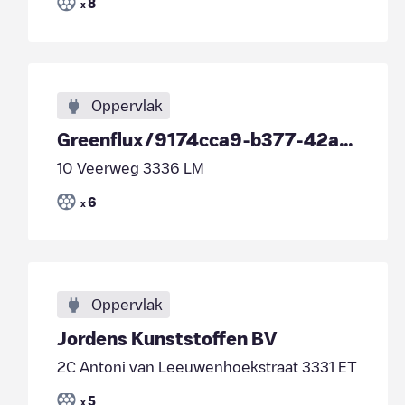
8
x
Oppervlak
Greenflux/9174cca9-b377-42af-a9fe-3f3e6e99a15f
10 Veerweg 3336 LM
6
x
Oppervlak
Jordens Kunststoffen BV
2C Antoni van Leeuwenhoekstraat 3331 ET
5
x