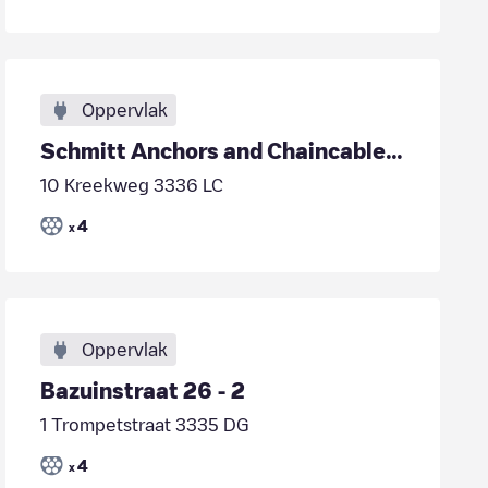
Oppervlak
Schmitt Anchors and Chaincables BV prive laders
10 Kreekweg 3336 LC
4
x
Oppervlak
Bazuinstraat 26 - 2
1 Trompetstraat 3335 DG
4
x