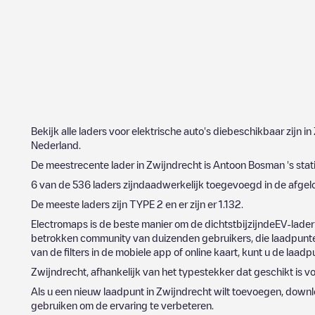
Bekijk alle laders voor elektrische auto's diebeschikbaar zijn in
Nederland
.
De meestrecente lader in
Zwijndrecht
is
Antoon Bosman 's stat
6
van de
536
laders zijndaadwerkelijk toegevoegd in de afg
De meeste laders zijn
TYPE 2
en er zijn er
1.132
.
Electromaps is de beste manier om de dichtstbijzijndeEV-lader
betrokken community van duizenden gebruikers, die laadpunten
van de filters in de mobiele app of online kaart, kunt u de laad
Zwijndrecht
, afhankelijk van het typestekker dat geschikt is v
Als u een nieuw laadpunt in
Zwijndrecht
wilt toevoegen, downl
gebruiken om de ervaring te verbeteren.