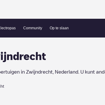
lectropas
Community
Op te slaan
ijndrecht
oertuigen in
Zwijndrecht
,
Nederland
. U kunt an
cht