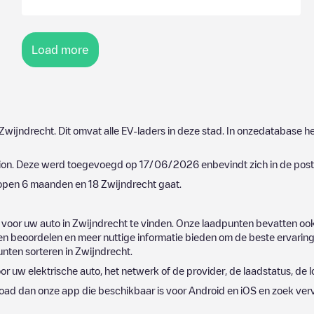
Load more
Zwijndrecht
. Dit omvat alle EV-laders in deze stad. In onzedatabase 
ion
. Deze werd toegevoegd op
17/06/2026
enbevindt zich in de po
elopen 6 maanden en
18
Zwijndrecht
gaat.
 voor uw auto in
Zwijndrecht
te vinden. Onze laadpunten bevatten ook
 beoordelen en meer nuttige informatie bieden om de beste ervaring 
punten sorteren in
Zwijndrecht
.
oor uw elektrische auto, het netwerk of de provider, de laadstatus, de l
oad dan onze app die beschikbaar is voor Android en iOS en zoek ver