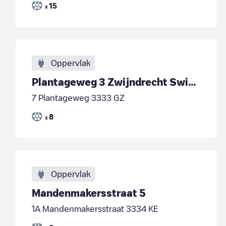
15
x
Oppervlak
Plantageweg 3 Zwijndrecht Swimhove Groep R-0029927
7 Plantageweg 3333 GZ
8
x
Oppervlak
Mandenmakersstraat 5
1A Mandenmakersstraat 3334 KE