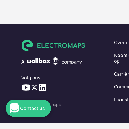
Over o
Neem 
op
A
company
Carriè
Volg ons
Commu
Laadst
© 2026 Electromaps
Contact us