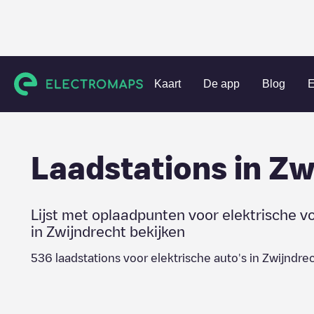
Charging stations
Nederland
Zwijndrecht
Zwijndrecht
Kaart
De app
Blog
E
Laadstations in
Zw
Lijst met oplaadpunten voor elektrische v
in
Zwijndrecht
bekijken
536
laadstations voor elektrische auto's in
Zwijndre