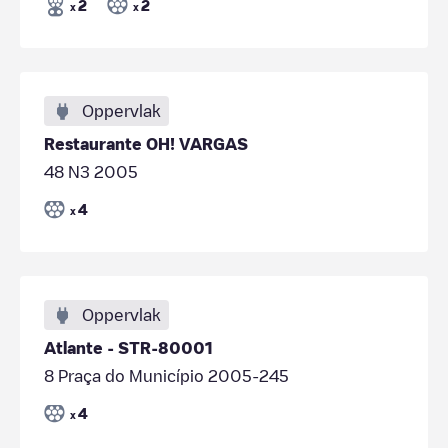
2
2
x
x
Oppervlak
Restaurante OH! VARGAS
48 N3 2005
4
x
Oppervlak
Atlante - STR-80001
8 Praça do Município 2005-245
4
x