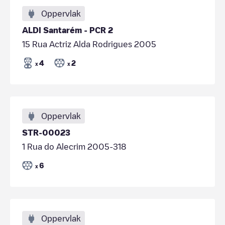
Oppervlak
ALDI Santarém - PCR 2
15 Rua Actriz Alda Rodrigues 2005
4
2
x
x
Oppervlak
STR-00023
1 Rua do Alecrim 2005-318
6
x
Oppervlak