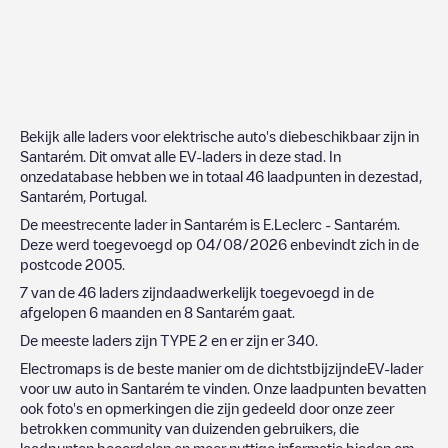
Bekijk alle laders voor elektrische auto's diebeschikbaar zijn in
Santarém
. Dit omvat alle EV-laders in deze stad. In
onzedatabase hebben we in totaal
46
laadpunten in dezestad,
Santarém
,
Portugal
.
De meestrecente lader in
Santarém
is
E.Leclerc - Santarém
.
Deze werd toegevoegd op
04/08/2026
enbevindt zich in de
postcode
2005
.
7
van de
46
laders zijndaadwerkelijk toegevoegd in de
afgelopen 6 maanden en
8
Santarém
gaat.
De meeste laders zijn
TYPE 2
en er zijn er
340
.
Electromaps is de beste manier om de dichtstbijzijndeEV-lader
voor uw auto in
Santarém
te vinden. Onze laadpunten bevatten
ook foto's en opmerkingen die zijn gedeeld door onze zeer
betrokken community van duizenden gebruikers, die
laadpunten beoordelen en meer nuttige informatie bieden om