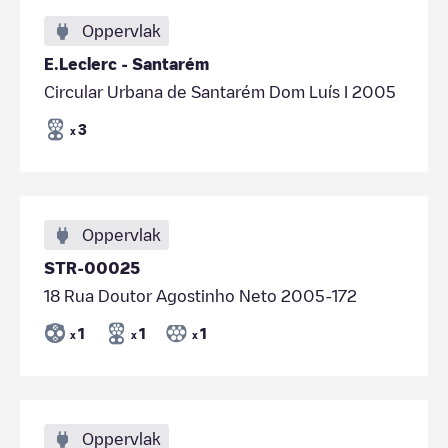
Oppervlak
E.Leclerc - Santarém
Circular Urbana de Santarém Dom Luís I 2005
3
x
Oppervlak
STR-00025
18 Rua Doutor Agostinho Neto 2005-172
1
1
1
x
x
x
Oppervlak