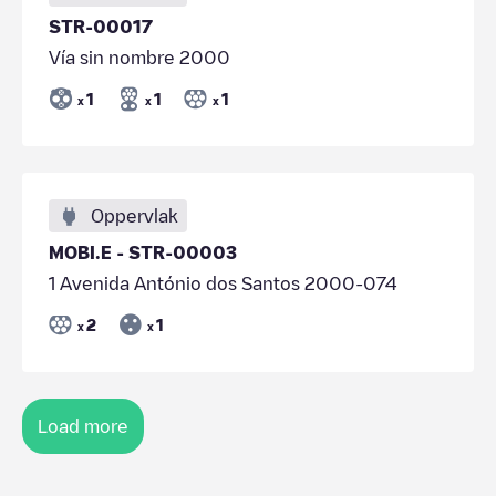
STR-00017
Vía sin nombre 2000
1
1
1
x
x
x
Oppervlak
MOBI.E - STR-00003
1 Avenida António dos Santos 2000-074
2
1
x
x
Load more