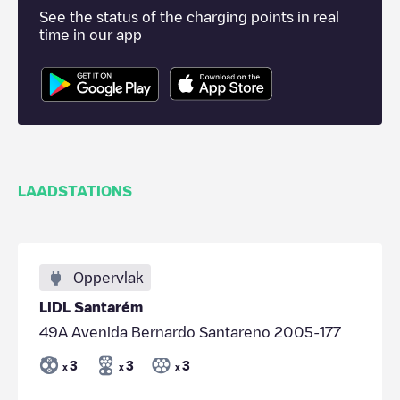
See the status of the charging points in real
time in our app
LAADSTATIONS
Oppervlak
LIDL Santarém
49A Avenida Bernardo Santareno 2005-177
3
3
3
x
x
x