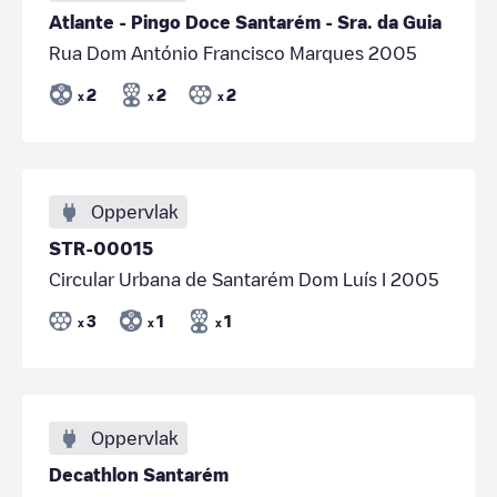
Atlante - Pingo Doce Santarém - Sra. da Guia
Rua Dom António Francisco Marques 2005
2
2
2
x
x
x
Oppervlak
STR-00015
Circular Urbana de Santarém Dom Luís I 2005
3
1
1
x
x
x
Oppervlak
Decathlon Santarém