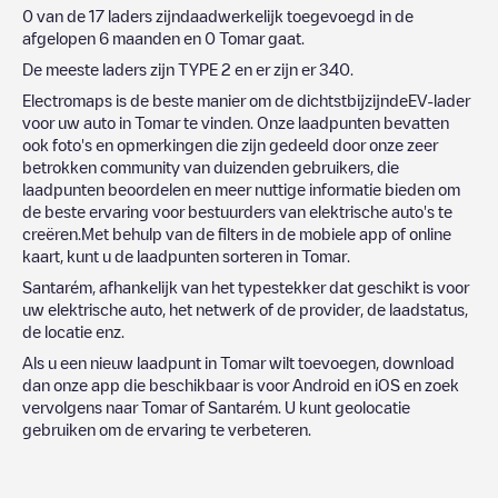
0
van de
17
laders zijndaadwerkelijk toegevoegd in de
afgelopen 6 maanden en
0
Tomar
gaat.
De meeste laders zijn
TYPE 2
en er zijn er
340
.
Electromaps is de beste manier om de dichtstbijzijndeEV-lader
voor uw auto in
Tomar
te vinden. Onze laadpunten bevatten
ook foto's en opmerkingen die zijn gedeeld door onze zeer
betrokken community van duizenden gebruikers, die
laadpunten beoordelen en meer nuttige informatie bieden om
de beste ervaring voor bestuurders van elektrische auto's te
creëren.Met behulp van de filters in de mobiele app of online
kaart, kunt u de laadpunten sorteren in
Tomar
.
Santarém
, afhankelijk van het typestekker dat geschikt is voor
uw elektrische auto, het netwerk of de provider, de laadstatus,
de locatie enz.
Als u een nieuw laadpunt in
Tomar
wilt toevoegen, download
dan onze app die beschikbaar is voor Android en iOS en zoek
vervolgens naar
Tomar
of
Santarém
. U kunt geolocatie
gebruiken om de ervaring te verbeteren.