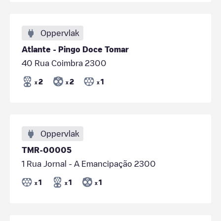
Oppervlak
Atlante - Pingo Doce Tomar
40 Rua Coimbra 2300
2
2
1
x
x
x
Oppervlak
TMR-00005
1 Rua Jornal - A Emancipação 2300
1
1
1
x
x
x