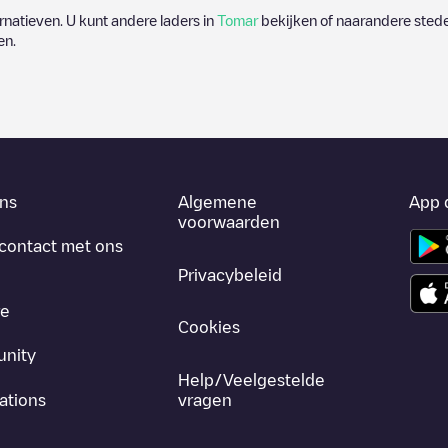
ernatieven. U kunt andere laders in
Tomar
bekijken of naarandere stede
en.
ns
Algemene
App 
voorwaarden
contact met ons
Privacybeleid
re
Cookies
nity
Help/Veelgestelde
ations
vragen