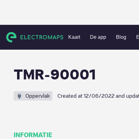
Charging stations
Portugal
Santarém
Tomar
TMR-9
Kaart
De app
Blog
E
TMR-90001
Oppervlak
Created at
12/06/2022
and upda
INFORMATIE