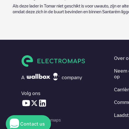
Als deze lader in
Tomar
niet geschikt is voor uwauto, zijn er alt
omdat deze zich in de buurt bevinden en binnen
Santarém
ligg
Over o
Neem 
op
A
company
Carriè
Volg ons
Commu
Laadst
© 2026 Electromaps
Contact us