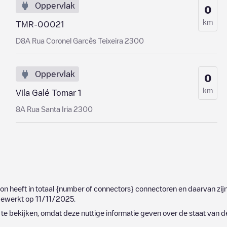
Oppervlak
0
km
TMR-00021
D8A Rua Coronel Garcês Teixeira 2300
Oppervlak
0
km
Vila Galé Tomar 1
8A Rua Santa Iria 2300
ion heeft in totaal
{number of connectors}
connectoren en daarvan zij
jgewerkt op
11/11/2025
.
e bekijken, omdat deze nuttige informatie geven over de staat van d