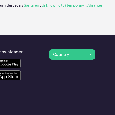
n rijden, zoals
Santarém
,
Unknown city (temporary)
,
Abrantes
,
downloaden
Country