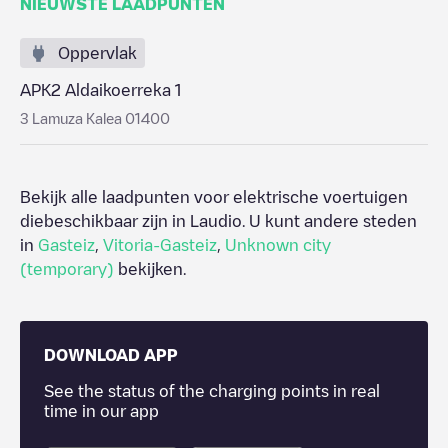
NIEUWSTE LAADPUNTEN
Oppervlak
APK2 Aldaikoerreka 1
3 Lamuza Kalea 01400
Bekijk alle laadpunten voor elektrische voertuigen
diebeschikbaar zijn in
Laudio
. U kunt andere steden
in
Gasteiz
,
Vitoria-Gasteiz
,
Unknown city
(temporary)
bekijken.
DOWNLOAD APP
See the status of the charging points in real
time in our app