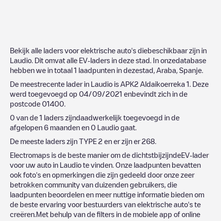
Bekijk alle laders voor elektrische auto's diebeschikbaar zijn in
Laudio
. Dit omvat alle EV-laders in deze stad. In onzedatabase
hebben we in totaal
1
laadpunten in dezestad,
Araba
,
Spanje
.
De meestrecente lader in
Laudio
is
APK2 Aldaikoerreka 1
. Deze
werd toegevoegd op
04/09/2021
enbevindt zich in de
postcode
01400
.
0
van de
1
laders zijndaadwerkelijk toegevoegd in de
afgelopen 6 maanden en
0
Laudio
gaat.
De meeste laders zijn
TYPE 2
en er zijn er
268
.
Electromaps is de beste manier om de dichtstbijzijndeEV-lader
voor uw auto in
Laudio
te vinden. Onze laadpunten bevatten
ook foto's en opmerkingen die zijn gedeeld door onze zeer
betrokken community van duizenden gebruikers, die
laadpunten beoordelen en meer nuttige informatie bieden om
de beste ervaring voor bestuurders van elektrische auto's te
creëren.Met behulp van de filters in de mobiele app of online